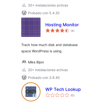
30+ instalaciones activas
Probado con 5.4.20
Hosting Monitor
evaluación
(4
)
total
Track how much disk and database
space WordPress is using.
Mike Bijon
20+ instalaciones activas
Probado con 3.9.40
WP Tech Lookup
evaluación
(0
)
total