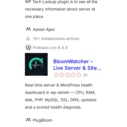
WP Tech Lookup plugin is to see all the
necessary information about server at
one place.
Ashish Ajani
10+ instalaciones activas
Probado con 6.4.9
BloomWatcher –
Live Server & Site
evaluación
Health Dashboard
(0
)
total
Real-time server & WordPress health
dashboard in wp-admin — CPU, RAM,
disk, PHP, MySQL, SSL, DNS, updates
and a scored health diagnosis.
PlugBloom