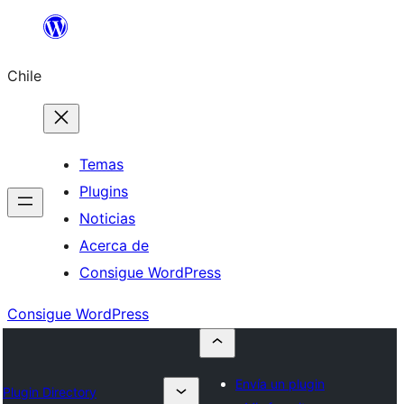
Saltar
al
Chile
contenido
Temas
Plugins
Noticias
Acerca de
Consigue WordPress
Consigue WordPress
Envía un plugin
Plugin Directory