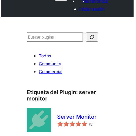
Mis favoritos
Iniciar sesión
Buscar
Todos
Community
Commercial
Etiqueta del Plugin:
server
monitor
Server Monitor
evaluación
(5
)
total