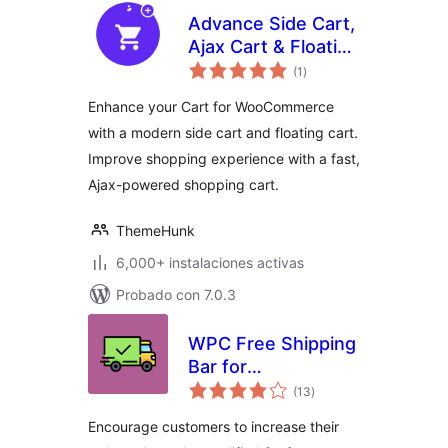
Advance Side Cart,
Ajax Cart & Floating
evaluación
Cart for
(1
)
total
WooCommerce
Enhance your Cart for WooCommerce
with a modern side cart and floating cart.
Improve shopping experience with a fast,
Ajax-powered shopping cart.
ThemeHunk
6,000+ instalaciones activas
Probado con 7.0.3
WPC Free Shipping
Bar for
evaluación
WooCommerce
(13
)
total
Encourage customers to increase their