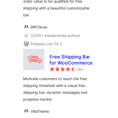
order value to be qualified for free
shipping with a beautiful customizable
bar.
WPClever
3,000+ instalaciones activas
Probado con 7.0.3
Free Shipping Bar
for WooCommerce
evaluación
(40
)
total
Motivate customers to reach the free
shipping threshold with a visual free
shipping bar, dynamic messages and
progress tracker.
VillaTheme