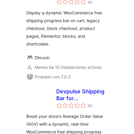
evaluación
WooCommerce
(0
)
total
Display a dynamic WooCommerce free
shipping progress bar on cart, legacy
checkout, block checkout, product
pages, Elementor, blocks, and
shortcodes.
Dhruvin
Menos de 10 instalaciones activas
Probado con 7.0.3
Devpulse Shipping
Bar for
evaluación
WooCommerce
(0
)
total
Boost your store's Average Order Value
(AOV) with a dynamic, real-time
WooCommerce free shipping progress