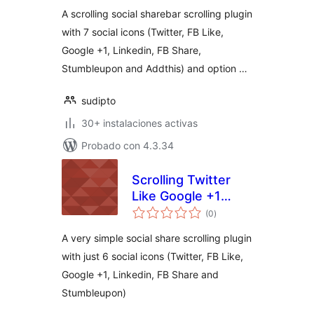
Linkedin and
A scrolling social sharebar scrolling plugin
Stumbleupon)
with 7 social icons (Twitter, FB Like,
Google +1, Linkedin, FB Share,
Stumbleupon and Addthis) and option …
sudipto
30+ instalaciones activas
Probado con 4.3.34
Scrolling Twitter
Like Google +1
evaluación
Linkedin and
(0
)
total
Stumbleupon
A very simple social share scrolling plugin
with just 6 social icons (Twitter, FB Like,
Google +1, Linkedin, FB Share and
Stumbleupon)