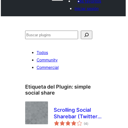
Mis favoritos
Iniciar sesión
Buscar
Todos
Community
Commercial
Etiqueta del Plugin:
simple
social share
Scrolling Social
Sharebar (Twitter
evaluación
Like Google +1
(4
)
total