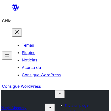
Saltar
al
Chile
contenido
Temas
Plugins
Noticias
Acerca de
Consigue WordPress
Consigue WordPress
Envía un plugin
Plugin Directory