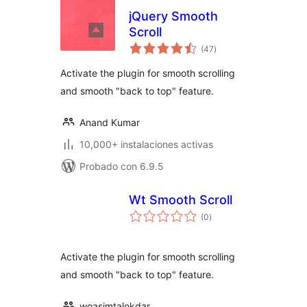
jQuery Smooth
Scroll
evaluación
(47
)
total
Activate the plugin for smooth scrolling
and smooth "back to top" feature.
Anand Kumar
10,000+ instalaciones activas
Probado con 6.9.5
Wt Smooth Scroll
evaluación
(0
)
total
Activate the plugin for smooth scrolling
and smooth "back to top" feature.
woasimtalokdar