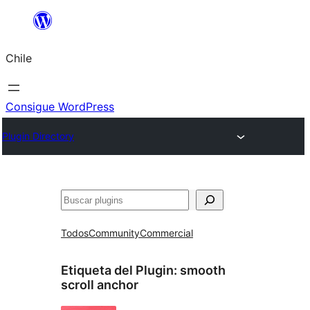
Saltar
al
Chile
contenido
Consigue WordPress
Plugin Directory
Buscar
Todos
Community
Commercial
Etiqueta del Plugin:
smooth
scroll anchor