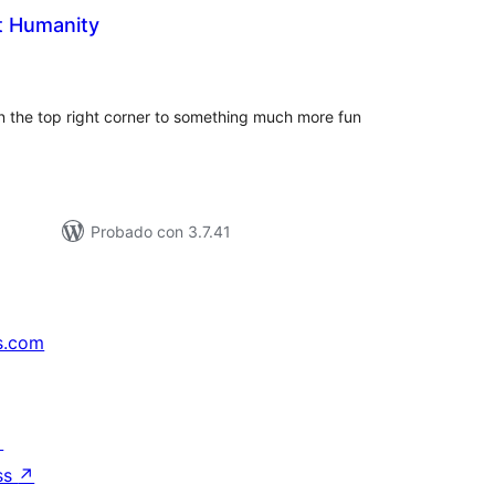
t Humanity
aluación
tal
n the top right corner to something much more fun
Probado con 3.7.41
s.com
↗
ss
↗