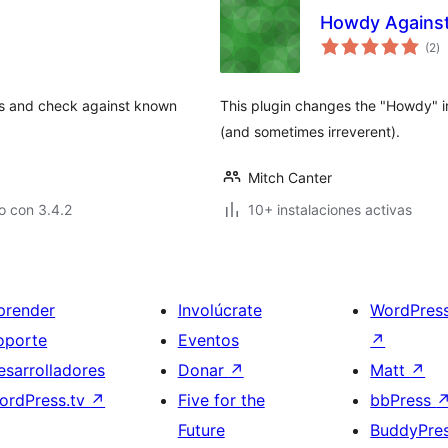
Howdy Agains
ev
(2
)
to
ds and check against known
This plugin changes the "Howdy" i
(and sometimes irreverent).
Mitch Canter
o con 3.4.2
10+ instalaciones activas
prender
Involúcrate
WordPres
oporte
Eventos
↗
esarrolladores
Donar
↗
Matt
↗
ordPress.tv
↗
Five for the
bbPress
Future
BuddyPre