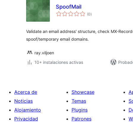
SpoofMail
evaluación
(0
)
total
Validate an email address' structure, check MX-Recor
spoof/temporary email domains.
ray.viljoen
10+ instalaciones activas
Probad
Acerca de
Showcase
A
Noticias
Temas
S
Alojamiento
Plugins
D
Privacidad
Patrones
W