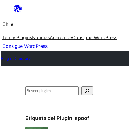
Saltar
al
Chile
contenido
Temas
Plugins
Noticias
Acerca de
Consigue WordPress
Consigue WordPress
Plugin Directory
Buscar
Etiqueta del Plugin:
spoof