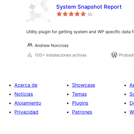
System Snapshot Report
evaluación
(2
)
total
Utility plugin for getting system and WP specific data 
Andrew Norcross
100+ instalaciones activas
Probad
Acerca de
Showcase
A
Noticias
Temas
S
Alojamiento
Plugins
D
Privacidad
Patrones
W