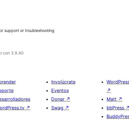
for support or troubleshooting
o con 3.9.40
prender
Involúcrate
WordPres
oporte
Eventos
↗
esarrolladores
Donar
↗
Matt
↗
ordPress.tv
↗
Swag
↗
bbPress
BuddyPre