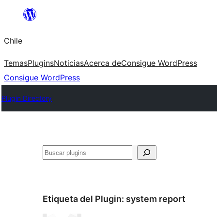
Saltar
al
Chile
contenido
Temas
Plugins
Noticias
Acerca de
Consigue WordPress
Consigue WordPress
Plugin Directory
Buscar
Etiqueta del Plugin:
system report