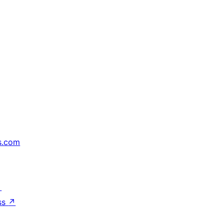
s.com
↗
ss
↗