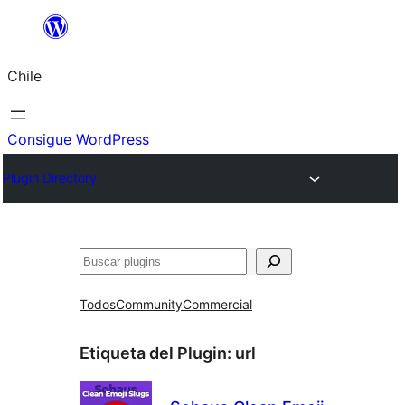
Saltar
al
Chile
contenido
Consigue WordPress
Plugin Directory
Buscar
Todos
Community
Commercial
Etiqueta del Plugin:
url