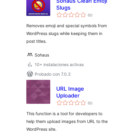
Sohaus Clean Emoji
Slugs
evaluación
(0
)
total
Removes emoji and special symbols from
WordPress slugs while keeping them in
post titles.
Sohaus
10+ instalaciones activas
Probado con 7.0.3
URL Image
Uploader
evaluación
(0
)
total
This function is a tool for developers to
help them upload images from URL to the
WordPress site.