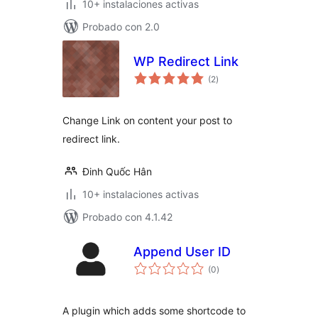
10+ instalaciones activas
Probado con 2.0
WP Redirect Link
evaluación
(2
)
total
Change Link on content your post to
redirect link.
Đinh Quốc Hân
10+ instalaciones activas
Probado con 4.1.42
Append User ID
evaluación
(0
)
total
A plugin which adds some shortcode to