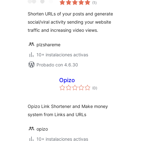
evaluación
Booster
(1
)
total
Shorten URLs of your posts and generate
social/viral activity sending your website
traffic and increasing video views.
plzshareme
10+ instalaciones activas
Probado con 4.6.30
Opizo
evaluación
(0
)
total
Opizo Link Shortener and Make money
system from Links and URLs
opizo
10+ instalaciones activas