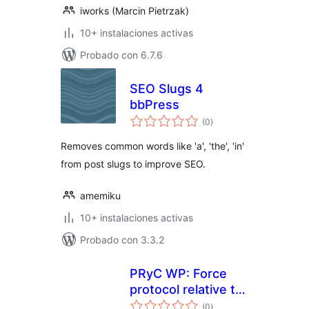
iworks (Marcin Pietrzak)
10+ instalaciones activas
Probado con 6.7.6
SEO Slugs 4
bbPress
evaluación
(0
)
total
Removes common words like 'a', 'the', 'in'
from post slugs to improve SEO.
amemiku
10+ instalaciones activas
Probado con 3.3.2
PRyC WP: Force
protocol relative to
evaluación
uploaded media
(0
)