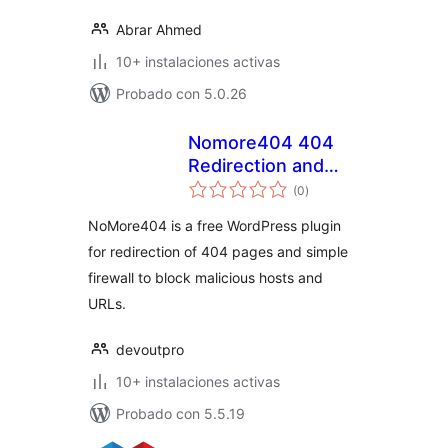
Abrar Ahmed
10+ instalaciones activas
Probado con 5.0.26
Nomore404 404
Redirection and
evaluación
Firewall
(0
)
total
NoMore404 is a free WordPress plugin
for redirection of 404 pages and simple
firewall to block malicious hosts and
URLs.
devoutpro
10+ instalaciones activas
Probado con 5.5.19