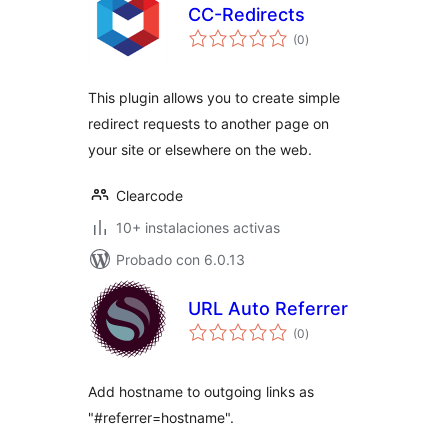
CC-Redirects
evaluación
(0
)
total
This plugin allows you to create simple
redirect requests to another page on
your site or elsewhere on the web.
Clearcode
10+ instalaciones activas
Probado con 6.0.13
URL Auto Referrer
evaluación
(0
)
total
Add hostname to outgoing links as
"#referrer=hostname".