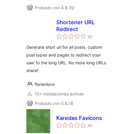
Probado con 4.9.30
Shortener URL
Redirect
evaluación
(0
)
total
Generate short url for all posts, custom
post types and pages to redirect your
user to the long URL. No more long URLs
share!
florianluce
10+ instalaciones activas
Probado con 5.6.18
Karedas Favicons
evaluación
(0
)
total