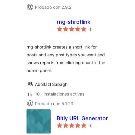
Probado con 2.9.2
rng-shrotlink
evaluación
(1
)
total
rng-shortlink creates a short link for
posts and any post types you want and
shows reports from clicking count in the
admin panel.
Abolfazl Sabagh
10+ instalaciones activas
Probado con 5.1.23
Bitly URL Generator
evaluación
(1
)
total