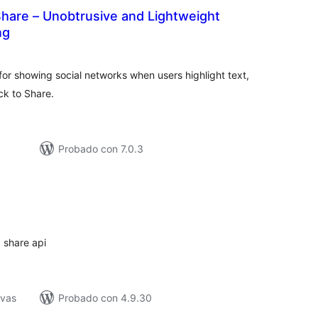
Share – Unobtrusive and Lightweight
ng
evaluación
otal
 for showing social networks when users highlight text,
ck to Share.
Probado con 7.0.3
aluación
tal
 share api
ivas
Probado con 4.9.30