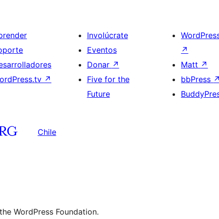
prender
Involúcrate
WordPres
oporte
Eventos
↗
esarrolladores
Donar
↗
Matt
↗
ordPress.tv
↗
Five for the
bbPress
Future
BuddyPre
Chile
 the WordPress Foundation.