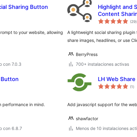
ial Sharing Button
Highlight and 
Content Shari
(29
)
t
rompt to your website, allowing
A lightweight social sharing plugin
share images, headlines, or use Cli
BerryPress
 con 7.0.3
700+ instalaciones activas
 Button
LH Web Share
ev
(1
)
to
th performance in mind.
Add javascript support for the web
shawfactor
o con 6.8.7
Menos de 10 instalaciones act