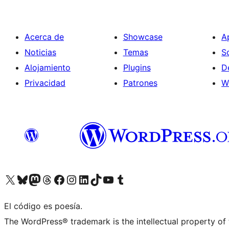
Acerca de
Showcase
A
Noticias
Temas
S
Alojamiento
Plugins
D
Privacidad
Patrones
W
Visita nuestra cuenta de X (anteriormente Twitter)
Visita nuestra cuenta de Bluesky
Visita nuestra cuenta de Mastodon
Visita nuestra cuenta de Threads
Visita nuestra página de Facebook
Visita nuestra cuenta de Instagram
Visita nuestra cuenta de LinkedIn
Visita nuestra cuenta de TikTok
Visita nuestro canal de YouTube
Visita nuestra cuenta de Tumblr
El código es poesía.
The WordPress® trademark is the intellectual property of