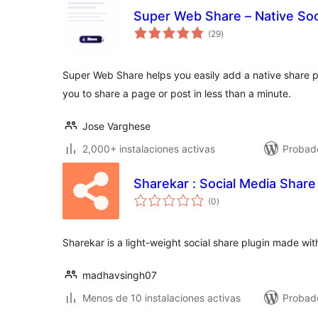
Super Web Share – Native Soc
evaluación
(29
)
total
Super Web Share helps you easily add a native share p
you to share a page or post in less than a minute.
Jose Varghese
2,000+ instalaciones activas
Probado
Sharekar : Social Media Share
evaluación
(0
)
total
Sharekar is a light-weight social share plugin made wi
madhavsingh07
Menos de 10 instalaciones activas
Probad