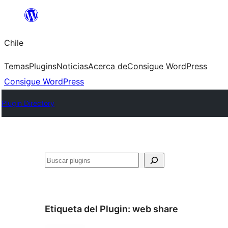
Saltar
al
Chile
contenido
Temas
Plugins
Noticias
Acerca de
Consigue WordPress
Consigue WordPress
Plugin Directory
Buscar
Etiqueta del Plugin:
web share