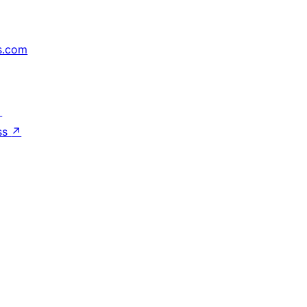
s.com
↗
ss
↗