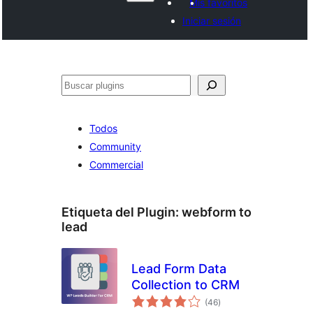
Mis favoritos
Iniciar sesión
Buscar
Todos
Community
Commercial
Etiqueta del Plugin:
webform to
lead
Lead Form Data
Collection to CRM
evaluación
(46
)
total