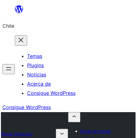
Saltar
al
Chile
contenido
Temas
Plugins
Noticias
Acerca de
Consigue WordPress
Consigue WordPress
Envía un plugin
Plugin Directory