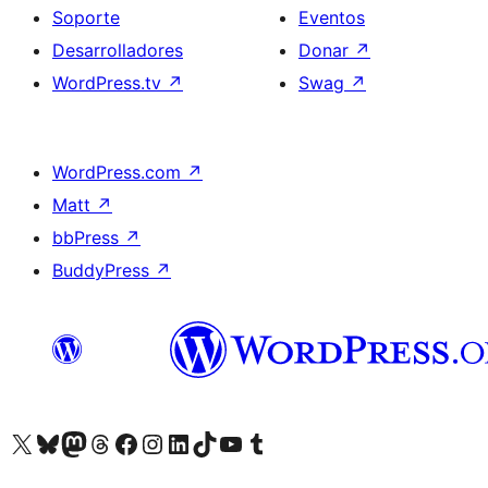
Soporte
Eventos
Desarrolladores
Donar
↗
WordPress.tv
↗
Swag
↗
WordPress.com
↗
Matt
↗
bbPress
↗
BuddyPress
↗
Visita nuestra cuenta de X (anteriormente Twitter)
Visita nuestra cuenta de Bluesky
Visita nuestra cuenta de Mastodon
Visita nuestra cuenta de Threads
Visita nuestra página de Facebook
Visita nuestra cuenta de Instagram
Visita nuestra cuenta de LinkedIn
Visita nuestra cuenta de TikTok
Visita nuestro canal de YouTube
Visita nuestra cuenta de Tumblr