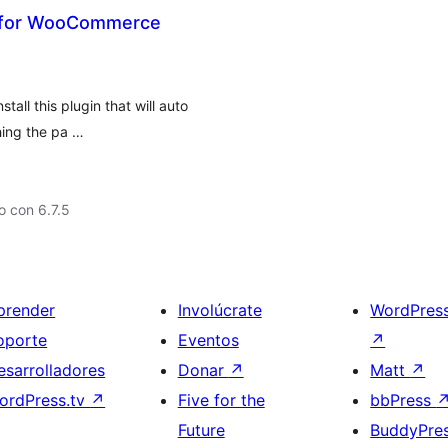
ax for WooCommerce
all this plugin that will auto
hing the pa …
 con 6.7.5
prender
Involúcrate
WordPres
oporte
Eventos
↗
esarrolladores
Donar
↗
Matt
↗
ordPress.tv
↗
Five for the
bbPress
Future
BuddyPre