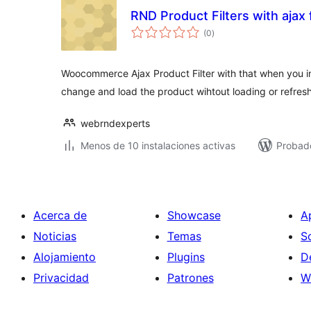
RND Product Filters with aj
evaluación
(0
)
total
Woocommerce Ajax Product Filter with that when you inst
change and load the product wihtout loading or refres
webrndexperts
Menos de 10 instalaciones activas
Probado
Acerca de
Showcase
A
Noticias
Temas
S
Alojamiento
Plugins
D
Privacidad
Patrones
W