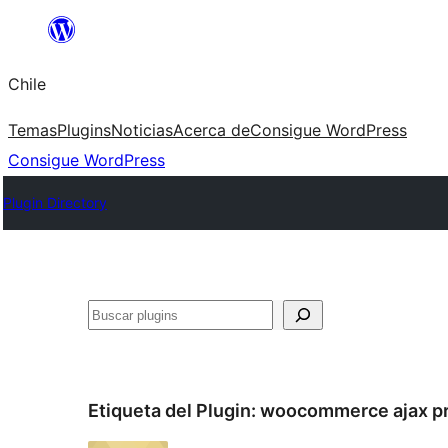
Saltar
al
Chile
contenido
Temas
Plugins
Noticias
Acerca de
Consigue WordPress
Consigue WordPress
Plugin Directory
Buscar
Etiqueta del Plugin:
woocommerce ajax pro