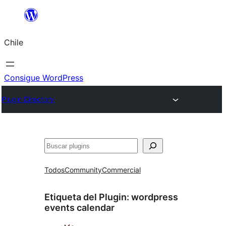
Saltar
al
Chile
contenido
Consigue WordPress
Plugin Directory
Buscar
Todos
Community
Commercial
Etiqueta del Plugin:
wordpress
events calendar