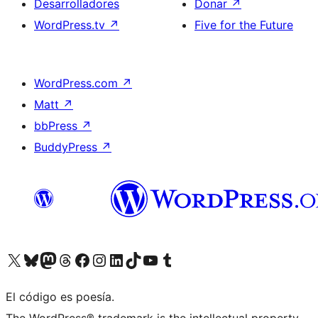
Desarrolladores
Donar
↗
WordPress.tv
↗
Five for the Future
WordPress.com
↗
Matt
↗
bbPress
↗
BuddyPress
↗
Visita nuestra cuenta de X (anteriormente Twitter)
Visita nuestra cuenta de Bluesky
Visita nuestra cuenta de Mastodon
Visita nuestra cuenta de Threads
Visita nuestra página de Facebook
Visita nuestra cuenta de Instagram
Visita nuestra cuenta de LinkedIn
Visita nuestra cuenta de TikTok
Visita nuestro canal de YouTube
Visita nuestra cuenta de Tumblr
El código es poesía.