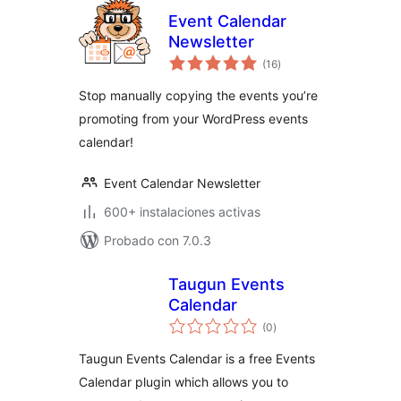
Event Calendar
Newsletter
evaluación
(16
)
total
Stop manually copying the events you’re
promoting from your WordPress events
calendar!
Event Calendar Newsletter
600+ instalaciones activas
Probado con 7.0.3
Taugun Events
Calendar
evaluación
(0
)
total
Taugun Events Calendar is a free Events
Calendar plugin which allows you to