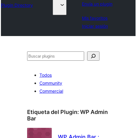
Envía un plugin
Plugin Directory
Mis favoritos
Iniciar sesión
Buscar
Todos
Community
Commercial
Etiqueta del Plugin:
WP Admin
Bar
WP Admin Bar :