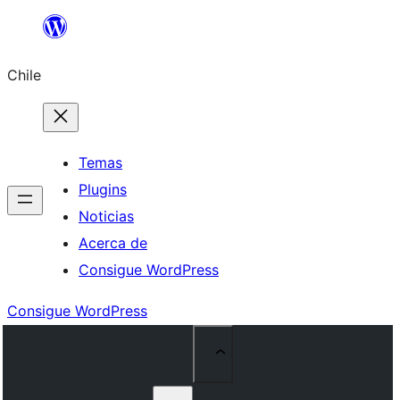
Saltar
al
Chile
contenido
Temas
Plugins
Noticias
Acerca de
Consigue WordPress
Consigue WordPress