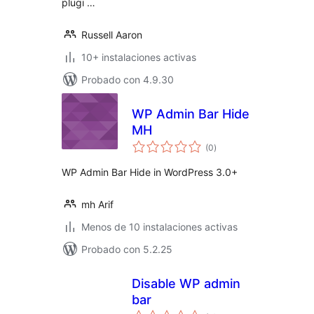
plugi …
Russell Aaron
10+ instalaciones activas
Probado con 4.9.30
WP Admin Bar Hide
MH
evaluación
(0
)
total
WP Admin Bar Hide in WordPress 3.0+
mh Arif
Menos de 10 instalaciones activas
Probado con 5.2.25
Disable WP admin
bar
evaluación