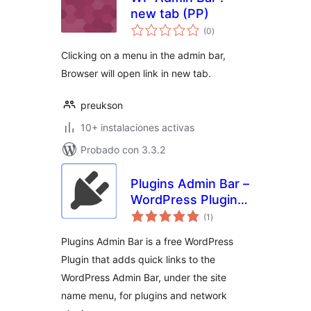
new tab (PP)
evaluación
(0
)
total
Clicking on a menu in the admin bar,
Browser will open link in new tab.
preukson
10+ instalaciones activas
Probado con 3.3.2
Plugins Admin Bar –
WordPress Plugin
evaluación
Adding Plugin Link
(1
)
total
To WP Admin Bar
Plugins Admin Bar is a free WordPress
Sub Menu
Plugin that adds quick links to the
WordPress Admin Bar, under the site
name menu, for plugins and network