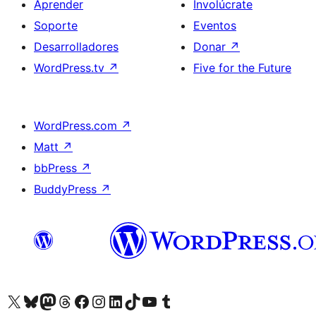
Aprender
Involúcrate
Soporte
Eventos
Desarrolladores
Donar
↗
WordPress.tv
↗
Five for the Future
WordPress.com
↗
Matt
↗
bbPress
↗
BuddyPress
↗
Visita nuestra cuenta de X (anteriormente Twitter)
Visita nuestra cuenta de Bluesky
Visita nuestra cuenta de Mastodon
Visita nuestra cuenta de Threads
Visita nuestra página de Facebook
Visita nuestra cuenta de Instagram
Visita nuestra cuenta de LinkedIn
Visita nuestra cuenta de TikTok
Visita nuestro canal de YouTube
Visita nuestra cuenta de Tumblr