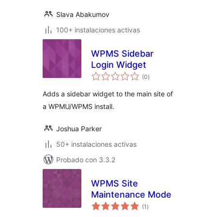
Slava Abakumov
100+ instalaciones activas
WPMS Sidebar
Login Widget
evaluación
(0
)
total
Adds a sidebar widget to the main site of
a WPMU/WPMS install.
Joshua Parker
50+ instalaciones activas
Probado con 3.3.2
WPMS Site
Maintenance Mode
evaluación
(1
)
total