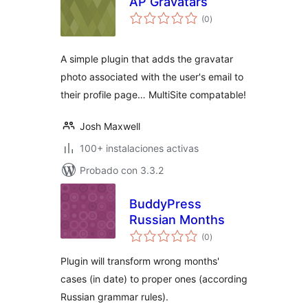
AP Gravatars
evaluación
(0
)
total
A simple plugin that adds the gravatar
photo associated with the user's email to
their profile page… MultiSite compatable!
Josh Maxwell
100+ instalaciones activas
Probado con 3.3.2
BuddyPress
Russian Months
evaluación
(0
)
total
Plugin will transform wrong months'
cases (in date) to proper ones (according
Russian grammar rules).