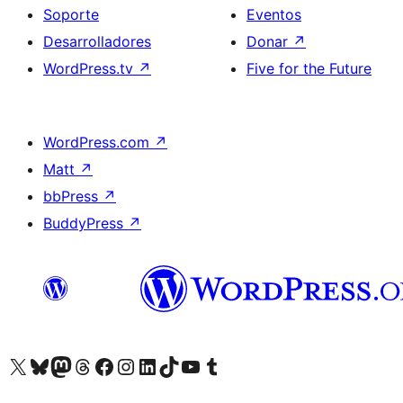
Soporte
Eventos
Desarrolladores
Donar
↗
WordPress.tv
↗
Five for the Future
WordPress.com
↗
Matt
↗
bbPress
↗
BuddyPress
↗
Visita nuestra cuenta de X (anteriormente Twitter)
Visita nuestra cuenta de Bluesky
Visita nuestra cuenta de Mastodon
Visita nuestra cuenta de Threads
Visita nuestra página de Facebook
Visita nuestra cuenta de Instagram
Visita nuestra cuenta de LinkedIn
Visita nuestra cuenta de TikTok
Visita nuestro canal de YouTube
Visita nuestra cuenta de Tumblr