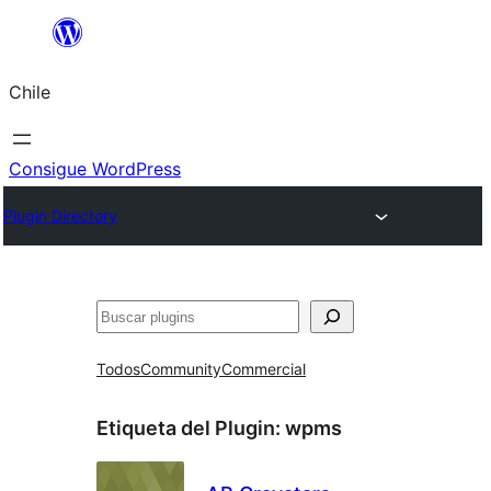
Saltar
al
Chile
contenido
Consigue WordPress
Plugin Directory
Buscar
Todos
Community
Commercial
Etiqueta del Plugin:
wpms