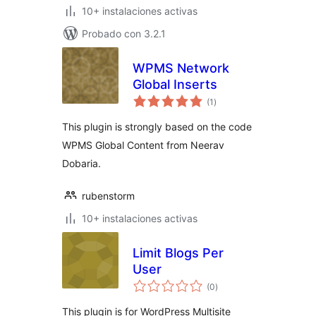
10+ instalaciones activas
Probado con 3.2.1
WPMS Network
Global Inserts
evaluación
(1
)
total
This plugin is strongly based on the code
WPMS Global Content from Neerav
Dobaria.
rubenstorm
10+ instalaciones activas
Limit Blogs Per
User
evaluación
(0
)
total
This plugin is for WordPress Multisite