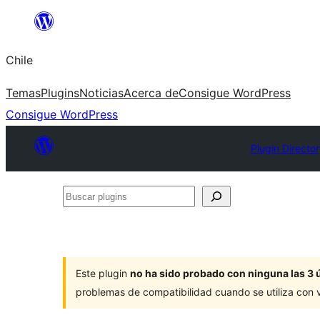
Saltar
al
Chile
contenido
Temas
Plugins
Noticias
Acerca de
Consigue WordPress
Consigue WordPress
Plugin Directo
Buscar
plugins
Este plugin
no ha sido probado con ninguna las 3 
problemas de compatibilidad cuando se utiliza con 