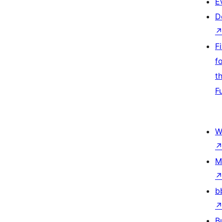
E
D
F
f
t
F
W
M
b
B