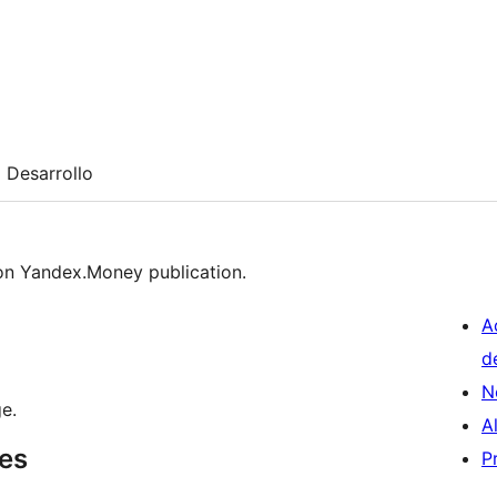
Desarrollo
on Yandex.Money publication.
A
d
N
ge.
A
res
P