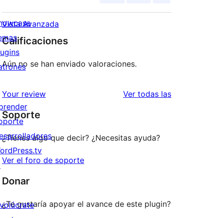
howcase
Vista Avanzada
emas
Calificaciones
lugins
Aún no se han enviado valoraciones.
atrones
reseñas
Your review
Ver todas las
prender
Soporte
oporte
esarrolladores
¿Tienes algo que decir? ¿Necesitas ayuda?
ordPress.tv
Ver el foro de soporte
↗
Donar
¿Te gustaría apoyar el avance de este plugin?
nvolúcrate