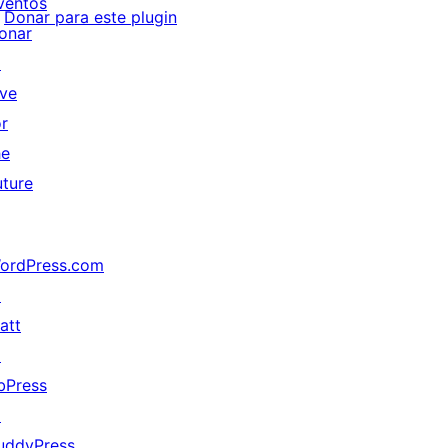
ventos
Donar para este plugin
onar
↗
ive
or
he
uture
ordPress.com
↗
att
↗
bPress
↗
uddyPress