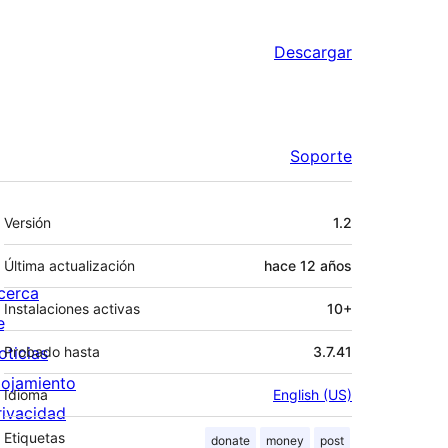
Descargar
Soporte
Meta
Versión
1.2
Última actualización
hace
12 años
cerca
Instalaciones activas
10+
e
oticias
Probado hasta
3.7.41
lojamiento
Idioma
English (US)
rivacidad
Etiquetas
donate
money
post