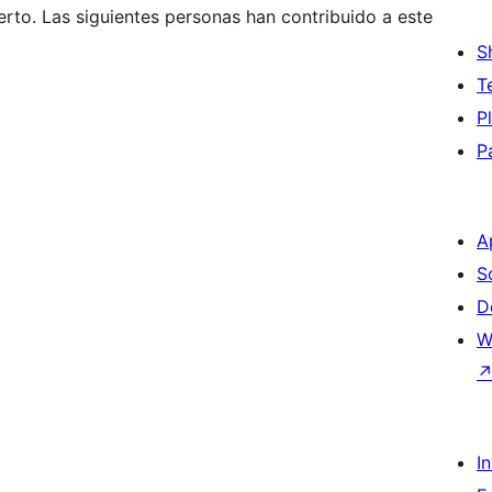
rto. Las siguientes personas han contribuido a este
S
T
P
P
A
S
D
W
I