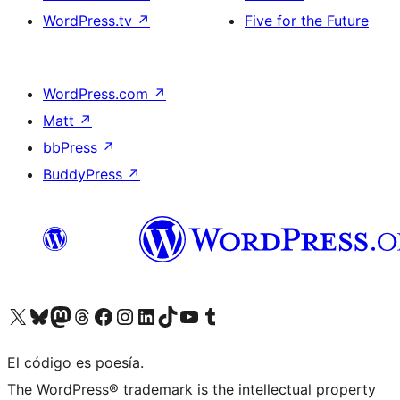
WordPress.tv
↗
Five for the Future
WordPress.com
↗
Matt
↗
bbPress
↗
BuddyPress
↗
Visita nuestra cuenta de X (anteriormente Twitter)
Visita nuestra cuenta de Bluesky
Visita nuestra cuenta de Mastodon
Visita nuestra cuenta de Threads
Visita nuestra página de Facebook
Visita nuestra cuenta de Instagram
Visita nuestra cuenta de LinkedIn
Visita nuestra cuenta de TikTok
Visita nuestro canal de YouTube
Visita nuestra cuenta de Tumblr
El código es poesía.
The WordPress® trademark is the intellectual property