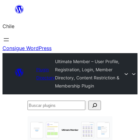
Saltar
al
Chile
contenido
Consigue WordPress
Ultimate Member – User Profile,
Plugin
Registration, Login, Member
Directory
Directory, Content Restriction &
Membership Plugin
Buscar
plugins