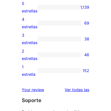
5
1,139
1,139
estrellas
valoraciones
4
69
de
69
estrellas
5
valoraciones
3
38
estrellas
de
38
estrellas
4
valoraciones
2
46
estrellas
de
46
estrellas
3
valoraciones
1
152
estrellas
de
152
estrella
2
valoraciones
estrellas
de
reseñas
Your review
Ver todas las
1
Soporte
estrellas