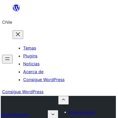
Saltar
al
Chile
contenido
Temas
Plugins
Noticias
Acerca de
Consigue WordPress
Consigue WordPress
Envía un plugin
Plugin Directory