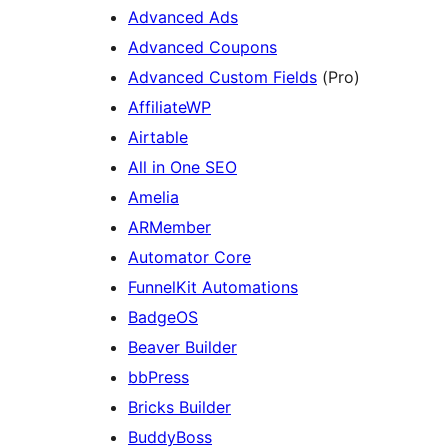
Advanced Ads
Advanced Coupons
Advanced Custom Fields
(Pro)
AffiliateWP
Airtable
All in One SEO
Amelia
ARMember
Automator Core
FunnelKit Automations
BadgeOS
Beaver Builder
bbPress
Bricks Builder
BuddyBoss