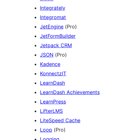
Integrately
Integromat
JetEngine
(Pro)
JetFormBuilder
Jetpack CRM
JSON
(Pro)
Kadence
KonnectzIT
LearnDash
LearnDash Achievements
LearnPress
LifterLMS
LiteSpeed Cache
Loop
(Pro)
Logging