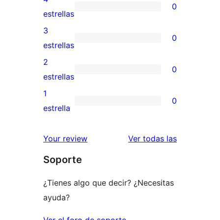
0
de
0
estrellas
5
valoraciones
3
0
estrellas
de
0
estrellas
4
valoraciones
2
0
estrellas
de
0
estrellas
3
valoraciones
1
0
estrellas
de
0
estrella
2
valoraciones
estrellas
de
reseñas
Your review
Ver todas las
1
Soporte
estrellas
¿Tienes algo que decir? ¿Necesitas
ayuda?
Ver el foro de soporte