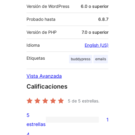
Versión de WordPress
6.0 o superior
Probado hasta
6.8.7
Versión de PHP
7.0 o superior
Idioma
English (US)
Etiquetas
buddypress
emails
Vista Avanzada
Calificaciones
5
de 5 estrellas.
5
1
1
estrellas
valoración
4