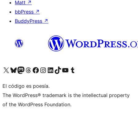
Matt
↗
bbPress
↗
BuddyPress
↗
Visita nuestra cuenta de X (anteriormente Twitter)
Visita nuestra cuenta de Bluesky
Visita nuestra cuenta de Mastodon
Visita nuestra cuenta de Threads
Visita nuestra página de Facebook
Visita nuestra cuenta de Instagram
Visita nuestra cuenta de LinkedIn
Visita nuestra cuenta de TikTok
Visita nuestro canal de YouTube
Visita nuestra cuenta de Tumblr
El código es poesía.
The WordPress® trademark is the intellectual property
of the WordPress Foundation.