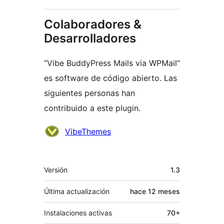
Colaboradores &
Desarrolladores
“Vibe BuddyPress Mails via WPMail”
es software de código abierto. Las
siguientes personas han
contribuido a este plugin.
Colaboradores
VibeThemes
Meta
Versión
1.3
Última actualización
hace
12 meses
Instalaciones activas
70+