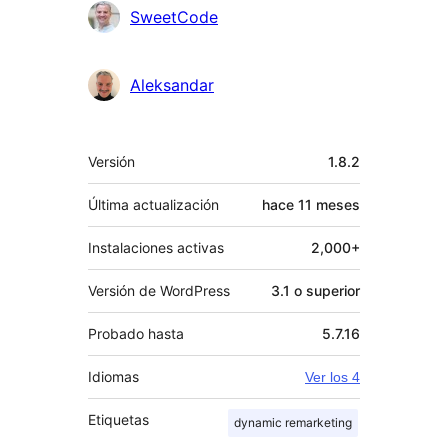
Colaboradores
SweetCode
Aleksandar
Meta
Versión
1.8.2
Última actualización
hace
11 meses
Instalaciones activas
2,000+
Versión de WordPress
3.1 o superior
Probado hasta
5.7.16
Idiomas
Ver los 4
Etiquetas
dynamic remarketing