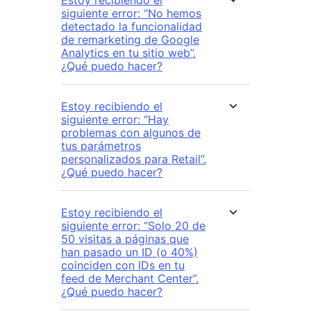
Estoy recibiendo el
siguiente error: “No hemos
detectado la funcionalidad
de remarketing de Google
Analytics en tu sitio web”.
¿Qué puedo hacer?
Estoy recibiendo el
siguiente error: “Hay
problemas con algunos de
tus parámetros
personalizados para Retail”.
¿Qué puedo hacer?
Estoy recibiendo el
siguiente error: “Solo 20 de
50 visitas a páginas que
han pasado un ID (o 40%)
coinciden con IDs en tu
feed de Merchant Center”.
¿Qué puedo hacer?