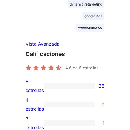
dynamic retargeting
google ads
woocommerce
Vista Avanzada
Calificaciones
4.6
de 5 estrellas.
5
28
28
estrellas
valoraciones
4
0
de
0
estrellas
5
valoraciones
3
1
estrellas
de
1
estrellas