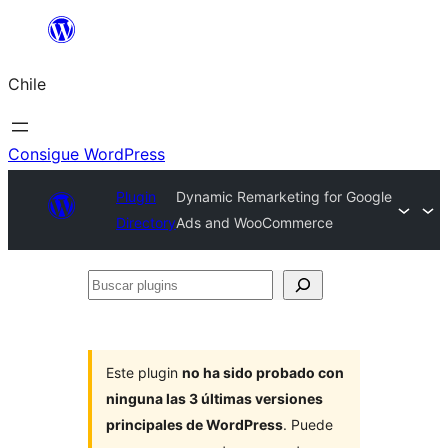
Saltar
al
Chile
contenido
Consigue WordPress
Plugin
Dynamic Remarketing for Google
Directory
Ads and WooCommerce
Buscar
plugins
Este plugin
no ha sido probado con
ninguna las 3 últimas versiones
principales de WordPress
. Puede