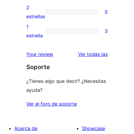
4
valoración
2
0
estrellas
de
0
estrellas
3
valoraciones
1
3
estrellas
de
3
estrella
2
valoraciones
estrellas
de
reseñas
Your review
Ver todas las
1
Soporte
estrellas
¿Tienes algo que decir? ¿Necesitas
ayuda?
Ver el foro de soporte
Acerca de
Showcase