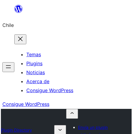
Saltar
al
Chile
contenido
Temas
Plugins
Noticias
Acerca de
Consigue WordPress
Consigue WordPress
Envía un plugin
Plugin Directory