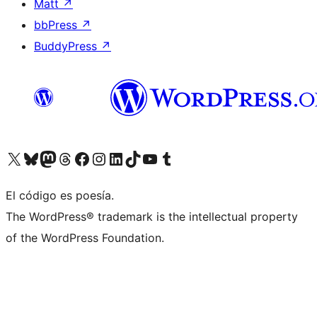
Matt
↗
bbPress
↗
BuddyPress
↗
Visita nuestra cuenta de X (anteriormente Twitter)
Visita nuestra cuenta de Bluesky
Visita nuestra cuenta de Mastodon
Visita nuestra cuenta de Threads
Visita nuestra página de Facebook
Visita nuestra cuenta de Instagram
Visita nuestra cuenta de LinkedIn
Visita nuestra cuenta de TikTok
Visita nuestro canal de YouTube
Visita nuestra cuenta de Tumblr
El código es poesía.
The WordPress® trademark is the intellectual property
of the WordPress Foundation.