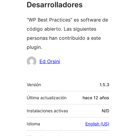
Desarrolladores
“WP Best Practices” es software de
código abierto. Las siguientes
personas han contribuido a este
plugin.
Colaboradores
Ed Orsini
Meta
Versión
1.5.3
Última actualización
hace
12 años
Instalaciones activas
N/D
Idioma
English (US)