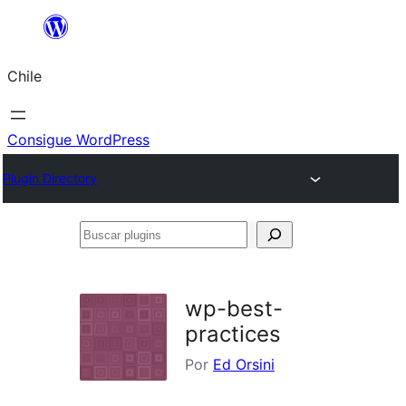
Saltar
al
Chile
contenido
Consigue WordPress
Plugin Directory
Buscar
plugins
wp-best-
practices
Por
Ed Orsini