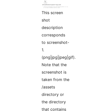
This screen
shot
description
corresponds
to screenshot-
1.
(png|jpg|jpeg|gif).
Note that the
screenshot is
taken from the
/assets
directory or
the directory
that contains