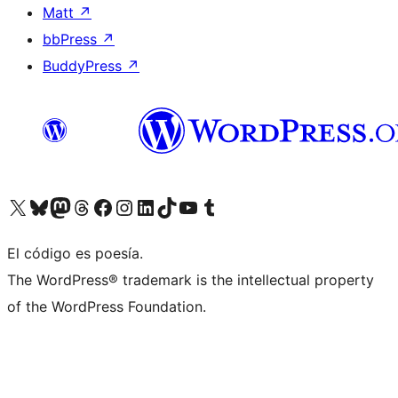
Matt
↗
bbPress
↗
BuddyPress
↗
Visita nuestra cuenta de X (anteriormente Twitter)
Visita nuestra cuenta de Bluesky
Visita nuestra cuenta de Mastodon
Visita nuestra cuenta de Threads
Visita nuestra página de Facebook
Visita nuestra cuenta de Instagram
Visita nuestra cuenta de LinkedIn
Visita nuestra cuenta de TikTok
Visita nuestro canal de YouTube
Visita nuestra cuenta de Tumblr
El código es poesía.
The WordPress® trademark is the intellectual property
of the WordPress Foundation.