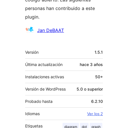
personas han contribuido a este
plugin.
Colaboradores
Jan DeBAAT
Meta
Versión
1.5.1
Última actualización
hace
3 años
Instalaciones activas
50+
Versión de WordPress
5.0 o superior
Probado hasta
6.2.10
Idiomas
Ver los 2
Etiquetas
diagram
dot
graph