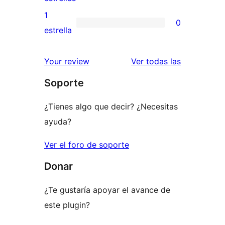
3
valoración
1
0
estrellas
de
0
estrella
2
valoraciones
estrellas
de
reseñas
Your review
Ver todas las
1
Soporte
estrellas
¿Tienes algo que decir? ¿Necesitas
ayuda?
Ver el foro de soporte
Donar
¿Te gustaría apoyar el avance de
este plugin?