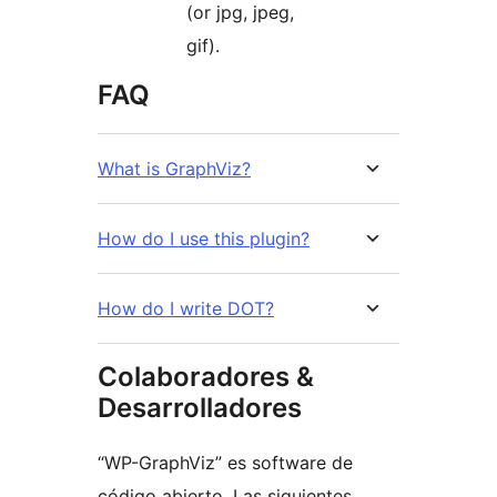
(or jpg, jpeg,
gif).
FAQ
What is GraphViz?
How do I use this plugin?
How do I write DOT?
Colaboradores &
Desarrolladores
“WP-GraphViz” es software de
código abierto. Las siguientes