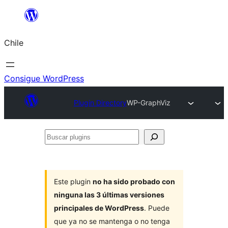
Saltar
al
Chile
contenido
Consigue WordPress
Plugin Directory
WP-GraphViz
Buscar
plugins
Este plugin
no ha sido probado con
ninguna las 3 últimas versiones
principales de WordPress
. Puede
que ya no se mantenga o no tenga