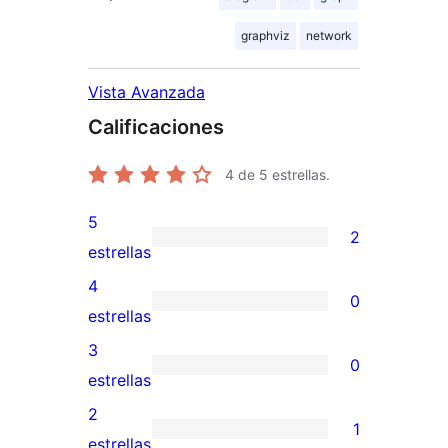
graphviz
network
Vista Avanzada
Calificaciones
4
de 5 estrellas.
5
2
2
estrellas
valoraciones
4
0
de
0
estrellas
5
valoraciones
3
0
estrellas
de
0
estrellas
4
valoraciones
2
1
estrellas
de
1
estrellas