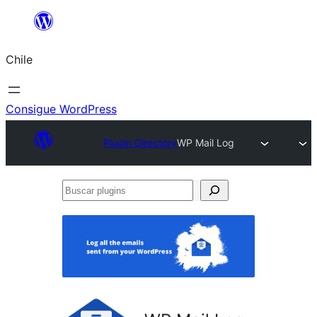
Saltar
al
Chile
contenido
Consigue WordPress
Plugin Directory
WP Mail Log
Buscar
plugins