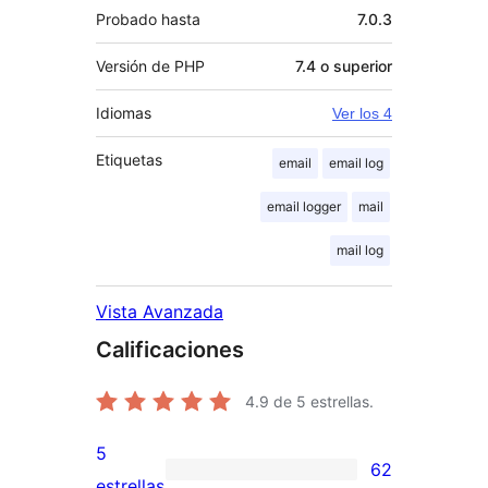
Probado hasta
7.0.3
Versión de PHP
7.4 o superior
Idiomas
Ver los 4
Etiquetas
email
email log
email logger
mail
mail log
Vista Avanzada
Calificaciones
4.9
de 5 estrellas.
5
62
62
estrellas