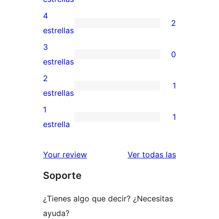
valoraciones
4
2
de
2
estrellas
5
valoraciones
3
0
estrellas
de
0
estrellas
4
valoraciones
2
1
estrellas
de
1
estrellas
3
valoración
1
1
estrellas
de
1
estrella
2
valoración
estrellas
de
reseñas
Your review
Ver todas las
1
Soporte
estrellas
¿Tienes algo que decir? ¿Necesitas
ayuda?