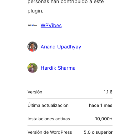
personas han contribuido a este
plugin.
Colaboradores
WPVibes
Anand Upadhyay
Hardik Sharma
Meta
Versión
1.1.6
Última actualización
hace
1 mes
Instalaciones activas
10,000+
Versión de WordPress
5.0 o superior