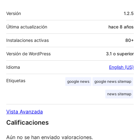
Meta
Versión
1.2.5
Última actualización
hace
8 años
Instalaciones activas
80+
Versión de WordPress
3.1 o superior
Idioma
English (US)
Etiquetas
google news
google news sitemap
news sitemap
Vista Avanzada
Calificaciones
Aún no se han enviado valoraciones.