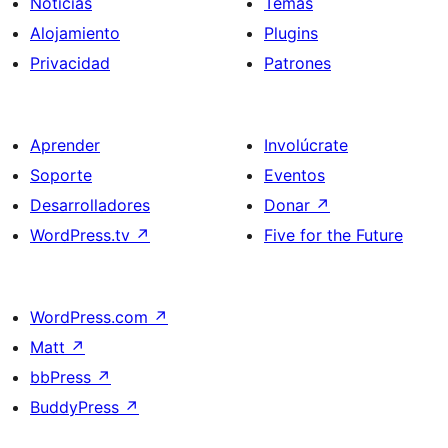
Noticias
Temas
Alojamiento
Plugins
Privacidad
Patrones
Aprender
Involúcrate
Soporte
Eventos
Desarrolladores
Donar
↗
WordPress.tv
↗
Five for the Future
WordPress.com
↗
Matt
↗
bbPress
↗
BuddyPress
↗