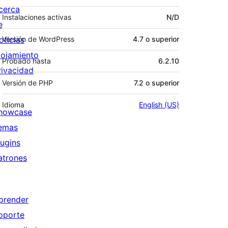
cerca
Instalaciones activas
N/D
e
oticias
Versión de WordPress
4.7 o superior
lojamiento
Probado hasta
6.2.10
rivacidad
Versión de PHP
7.2 o superior
Idioma
English (US)
howcase
emas
lugins
atrones
prender
oporte