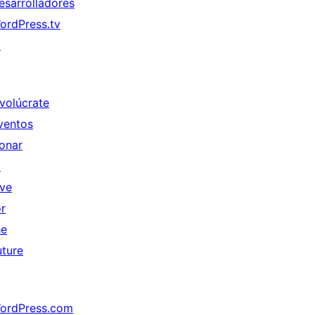
esarrolladores
ordPress.tv
↗
nvolúcrate
ventos
onar
↗
ive
or
he
uture
ordPress.com