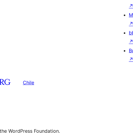
M
b
B
Chile
 the WordPress Foundation.