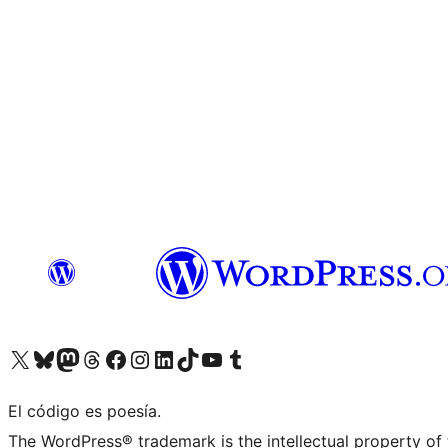
Visita nuestra cuenta de X (anteriormente Twitter)
Visita nuestra cuenta de Bluesky
Visita nuestra cuenta de Mastodon
Visita nuestra cuenta de Threads
Visita nuestra página de Facebook
Visita nuestra cuenta de Instagram
Visita nuestra cuenta de LinkedIn
Visita nuestra cuenta de TikTok
Visita nuestro canal de YouTube
Visita nuestra cuenta de Tumblr
El código es poesía.
The WordPress® trademark is the intellectual property of