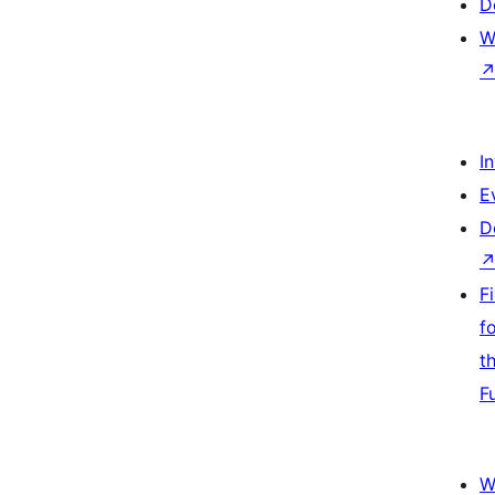
D
W
I
E
D
F
f
t
F
W