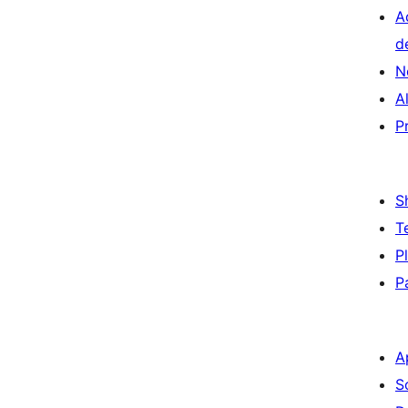
A
d
N
A
P
S
T
P
P
A
S