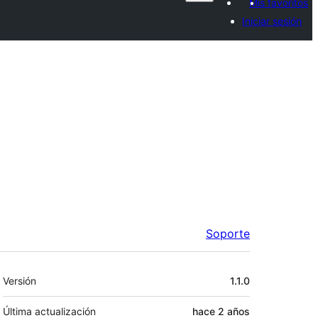
Mis favoritos
Iniciar sesión
Soporte
Meta
Versión
1.1.0
Última actualización
hace
2 años