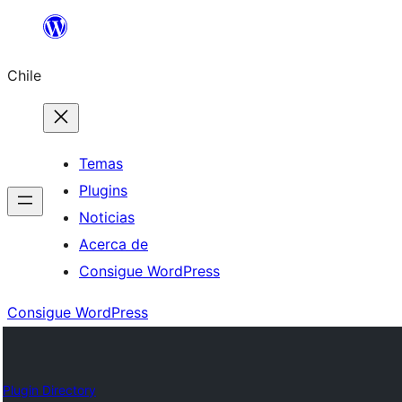
Saltar
al
Chile
contenido
Temas
Plugins
Noticias
Acerca de
Consigue WordPress
Consigue WordPress
Plugin Directory