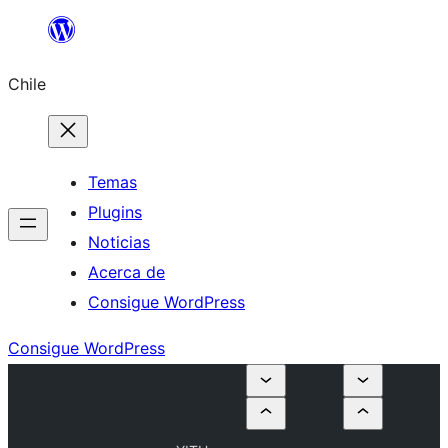
Saltar
al
Chile
contenido
Temas
Plugins
Noticias
Acerca de
Consigue WordPress
Consigue WordPress