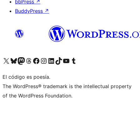
bbPress
↗
BuddyPress
↗
Visita nuestra cuenta de X (anteriormente Twitter)
Visita nuestra cuenta de Bluesky
Visita nuestra cuenta de Mastodon
Visita nuestra cuenta de Threads
Visita nuestra página de Facebook
Visita nuestra cuenta de Instagram
Visita nuestra cuenta de LinkedIn
Visita nuestra cuenta de TikTok
Visita nuestro canal de YouTube
Visita nuestra cuenta de Tumblr
El código es poesía.
The WordPress® trademark is the intellectual property
of the WordPress Foundation.