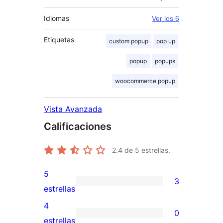
Idiomas
Ver los 6
Etiquetas
custom popup
pop up
popup
popups
woocommerce popup
Vista Avanzada
Calificaciones
2.4
de 5 estrellas.
5
3
3
estrellas
valoraciones
4
0
de
0
estrellas