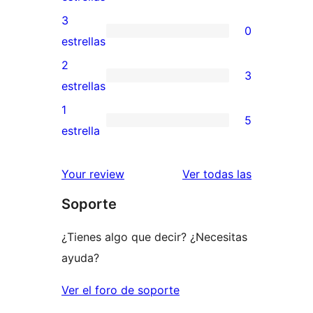
5
valoraciones
3
0
estrellas
de
0
estrellas
4
valoraciones
2
3
estrellas
de
3
estrellas
3
valoraciones
1
5
estrellas
de
5
estrella
2
valoraciones
estrellas
de
reseñas
Your review
Ver todas las
1
Soporte
estrellas
¿Tienes algo que decir? ¿Necesitas
ayuda?
Ver el foro de soporte