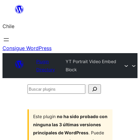
Saltar
al
Chile
contenido
Consigue WordPress
Plugin
YT Portrait Video Embed
Directory
Block
Buscar
plugins
Este plugin
no ha sido probado con
ninguna las 3 últimas versiones
principales de WordPress
. Puede