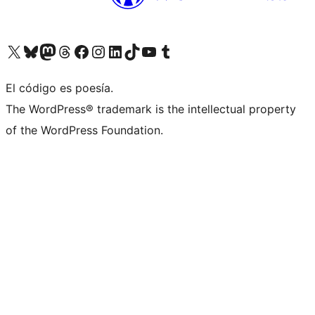
Visita nuestra cuenta de X (anteriormente Twitter)
Visita nuestra cuenta de Bluesky
Visita nuestra cuenta de Mastodon
Visita nuestra cuenta de Threads
Visita nuestra página de Facebook
Visita nuestra cuenta de Instagram
Visita nuestra cuenta de LinkedIn
Visita nuestra cuenta de TikTok
Visita nuestro canal de YouTube
Visita nuestra cuenta de Tumblr
El código es poesía.
The WordPress® trademark is the intellectual property
of the WordPress Foundation.