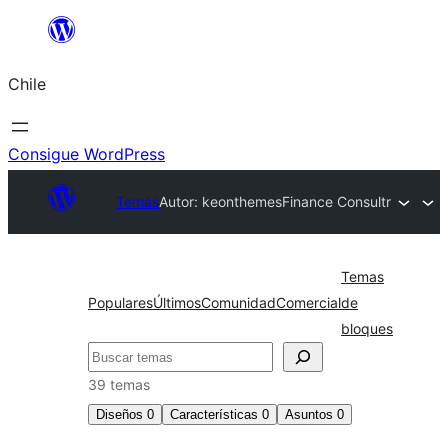
Saltar
al
Chile
contenido
Consigue WordPress
Temas
Autor: keonthemes
Finance Consultr
Temas
Populares
Últimos
Comunidad
Comercial
de
bloques
Buscar
39 temas
Diseños
0
Características
0
Asuntos
0