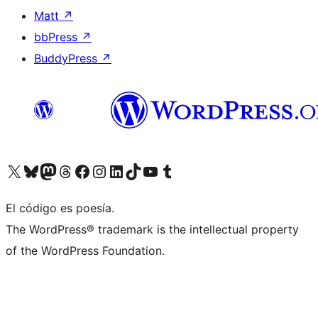
Matt
↗
bbPress
↗
BuddyPress
↗
Visita nuestra cuenta de X (anteriormente Twitter)
Visita nuestra cuenta de Bluesky
Visita nuestra cuenta de Mastodon
Visita nuestra cuenta de Threads
Visita nuestra página de Facebook
Visita nuestra cuenta de Instagram
Visita nuestra cuenta de LinkedIn
Visita nuestra cuenta de TikTok
Visita nuestro canal de YouTube
Visita nuestra cuenta de Tumblr
El código es poesía.
The WordPress® trademark is the intellectual property
of the WordPress Foundation.