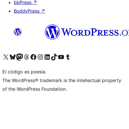
bbPress
↗
BuddyPress
↗
Visita nuestra cuenta de X (anteriormente Twitter)
Visita nuestra cuenta de Bluesky
Visita nuestra cuenta de Mastodon
Visita nuestra cuenta de Threads
Visita nuestra página de Facebook
Visita nuestra cuenta de Instagram
Visita nuestra cuenta de LinkedIn
Visita nuestra cuenta de TikTok
Visita nuestro canal de YouTube
Visita nuestra cuenta de Tumblr
El código es poesía.
The WordPress® trademark is the intellectual property
of the WordPress Foundation.