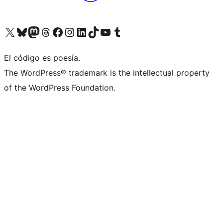
Visita nuestra cuenta de X (anteriormente Twitter)
Visita nuestra cuenta de Bluesky
Visita nuestra cuenta de Mastodon
Visita nuestra cuenta de Threads
Visita nuestra página de Facebook
Visita nuestra cuenta de Instagram
Visita nuestra cuenta de LinkedIn
Visita nuestra cuenta de TikTok
Visita nuestro canal de YouTube
Visita nuestra cuenta de Tumblr
El código es poesía.
The WordPress® trademark is the intellectual property
of the WordPress Foundation.