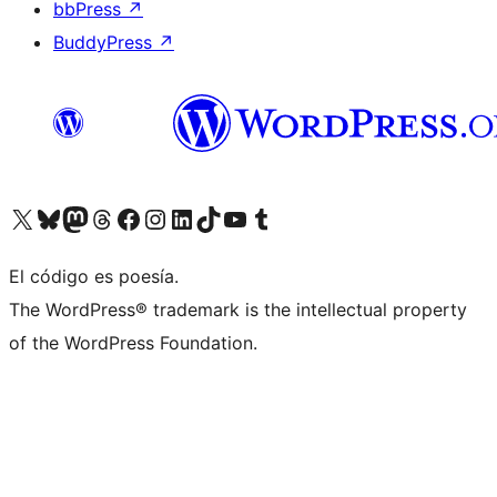
bbPress
↗
BuddyPress
↗
Visita nuestra cuenta de X (anteriormente Twitter)
Visita nuestra cuenta de Bluesky
Visita nuestra cuenta de Mastodon
Visita nuestra cuenta de Threads
Visita nuestra página de Facebook
Visita nuestra cuenta de Instagram
Visita nuestra cuenta de LinkedIn
Visita nuestra cuenta de TikTok
Visita nuestro canal de YouTube
Visita nuestra cuenta de Tumblr
El código es poesía.
The WordPress® trademark is the intellectual property
of the WordPress Foundation.