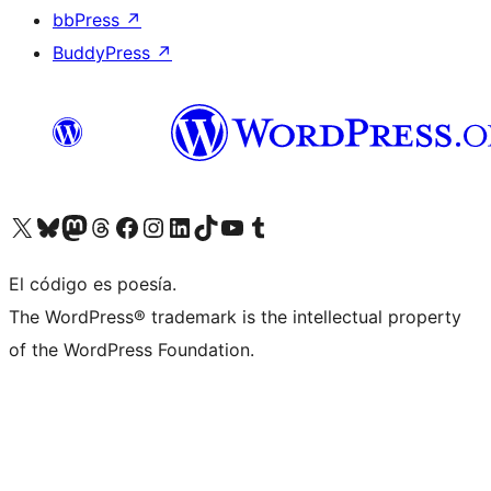
bbPress
↗
BuddyPress
↗
Visita nuestra cuenta de X (anteriormente Twitter)
Visita nuestra cuenta de Bluesky
Visita nuestra cuenta de Mastodon
Visita nuestra cuenta de Threads
Visita nuestra página de Facebook
Visita nuestra cuenta de Instagram
Visita nuestra cuenta de LinkedIn
Visita nuestra cuenta de TikTok
Visita nuestro canal de YouTube
Visita nuestra cuenta de Tumblr
El código es poesía.
The WordPress® trademark is the intellectual property
of the WordPress Foundation.