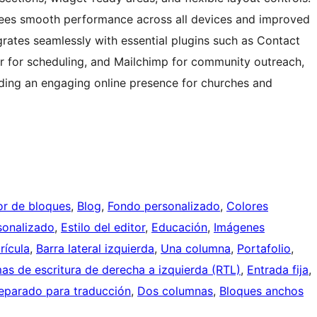
tees smooth performance across all devices and improved
tegrates seamlessly with essential plugins such as Contact
 for scheduling, and Mailchimp for community outreach,
uilding an engaging online presence for churches and
tor de bloques
, 
Blog
, 
Fondo personalizado
, 
Colores
sonalizado
, 
Estilo del editor
, 
Educación
, 
Imágenes
rícula
, 
Barra lateral izquierda
, 
Una columna
, 
Portafolio
, 
as de escritura de derecha a izquierda (RTL)
, 
Entrada fija
, 
eparado para traducción
, 
Dos columnas
, 
Bloques anchos