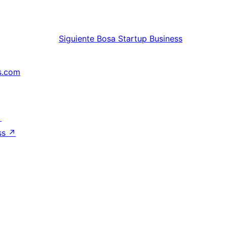
Siguiente
Bosa Startup Business
s.com
↗
ss
↗