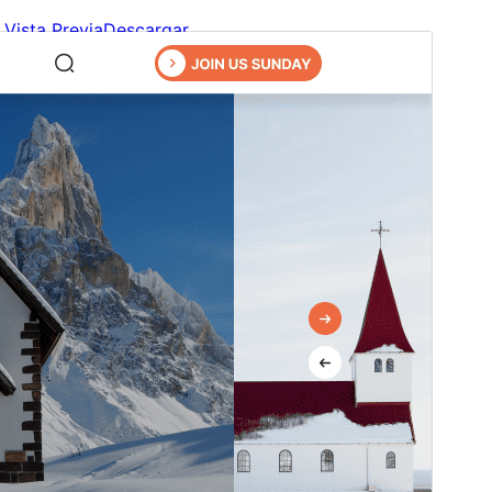
Vista Previa
Descargar
Versión
1.5.5
Última actualización
4 de Agosto de 2026
Instalaciones activas
50+
Versión de WordPress
6.1
Versión de PHP
5.6
Página de inicio del tema