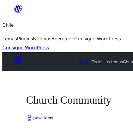
Saltar
al
Chile
contenido
Temas
Plugins
Noticias
Acerca de
Consigue WordPress
Consigue WordPress
Temas
Todos los temas
Chur
Church Community
pewilliams