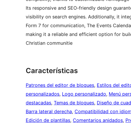
Its responsive and SEO-friendly design guaran
visibility on search engines. Additionally, it in
Form 7 for communication, The Events Calendar
making it a reliable and efficient option for b
Christian communitie
Características
Patrones del editor de bloques
, 
Estilos del edi
personalizados
, 
Logo personalizado
, 
Menú per
destacadas
, 
Temas de bloques
, 
Diseño de cuad
Barra lateral derecha
, 
Compatibilidad con idiom
Edición de plantillas
, 
Comentarios anidados
, 
Pr