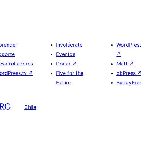
prender
Involúcrate
WordPres
oporte
Eventos
↗
esarrolladores
Donar
↗
Matt
↗
ordPress.tv
↗
Five for the
bbPress
Future
BuddyPre
Chile