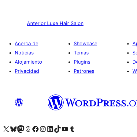
Anterior
Luxe Hair Salon
Acerca de
Showcase
A
Noticias
Temas
S
Alojamiento
Plugins
D
Privacidad
Patrones
W
Visita nuestra cuenta de X (anteriormente Twitter)
Visita nuestra cuenta de Bluesky
Visita nuestra cuenta de Mastodon
Visita nuestra cuenta de Threads
Visita nuestra página de Facebook
Visita nuestra cuenta de Instagram
Visita nuestra cuenta de LinkedIn
Visita nuestra cuenta de TikTok
Visita nuestro canal de YouTube
Visita nuestra cuenta de Tumblr