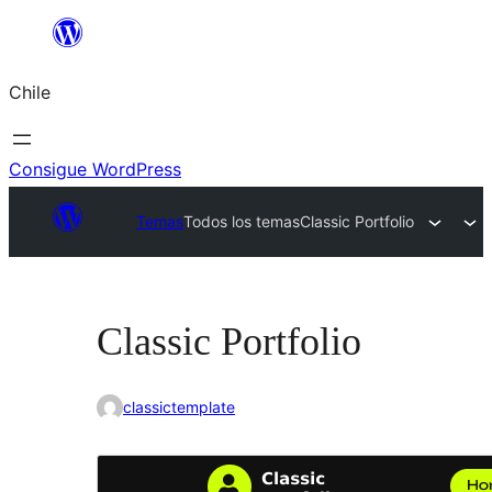
Saltar
al
Chile
contenido
Consigue WordPress
Temas
Todos los temas
Classic Portfolio
Classic Portfolio
classictemplate