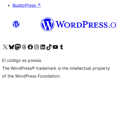
BuddyPress
↗
Visita nuestra cuenta de X (anteriormente Twitter)
Visita nuestra cuenta de Bluesky
Visita nuestra cuenta de Mastodon
Visita nuestra cuenta de Threads
Visita nuestra página de Facebook
Visita nuestra cuenta de Instagram
Visita nuestra cuenta de LinkedIn
Visita nuestra cuenta de TikTok
Visita nuestro canal de YouTube
Visita nuestra cuenta de Tumblr
El código es poesía.
The WordPress® trademark is the intellectual property
of the WordPress Foundation.