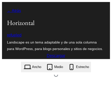
Saltar
← Atrás
al
contenido
Horizontal
refueled
Landscape es un tema adaptable y de una sola columna
para WordPress, para blogs personales y sitios de negocios.
Descargar
landscape.2.0.3.zip
Ancho
Medio
Estrecho