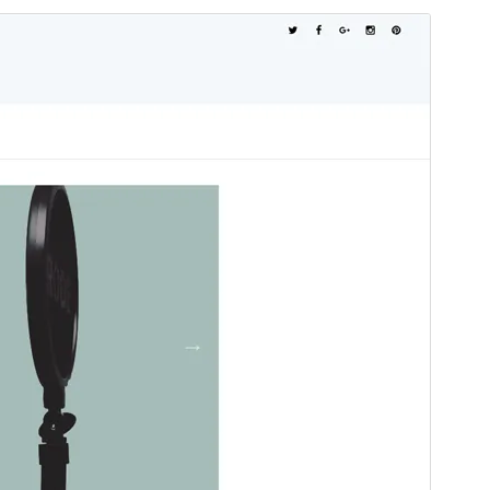
Vista Previa
Descargar
Versión
1.4.3
Última actualización
13 de Septiembre de 2024
Instalaciones activas
300+
Versión de PHP
5.6.30
Página de inicio del tema