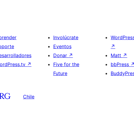
prender
Involúcrate
WordPres
oporte
Eventos
↗
esarrolladores
Donar
↗
Matt
↗
ordPress.tv
↗
Five for the
bbPress
Future
BuddyPre
Chile