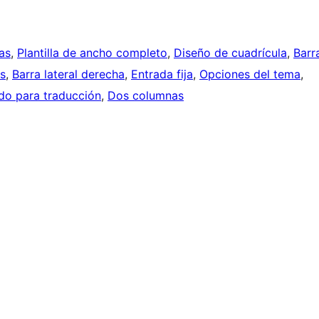
as
, 
Plantilla de ancho completo
, 
Diseño de cuadrícula
, 
Barr
s
, 
Barra lateral derecha
, 
Entrada fija
, 
Opciones del tema
, 
do para traducción
, 
Dos columnas