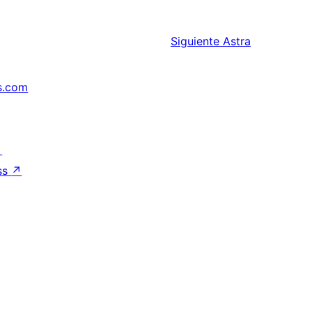
Siguiente
Astra
s.com
↗
ss
↗