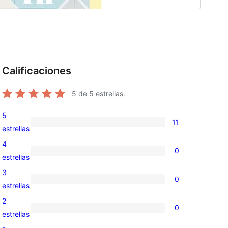
Calificaciones
5
de 5 estrellas.
5
11
11
estrellas
valoraciones
4
0
de
0
estrellas
5
valoraciones
3
0
estrellas
de
0
estrellas
4
valoraciones
2
0
estrellas
de
0
estrellas
3
valoraciones