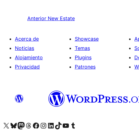
Anterior
New Estate
Acerca de
Showcase
A
Noticias
Temas
S
Alojamiento
Plugins
D
Privacidad
Patrones
W
Visita nuestra cuenta de X (anteriormente Twitter)
Visita nuestra cuenta de Bluesky
Visita nuestra cuenta de Mastodon
Visita nuestra cuenta de Threads
Visita nuestra página de Facebook
Visita nuestra cuenta de Instagram
Visita nuestra cuenta de LinkedIn
Visita nuestra cuenta de TikTok
Visita nuestro canal de YouTube
Visita nuestra cuenta de Tumblr