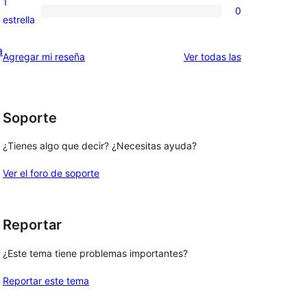
1
0
estrellas
de
0
estrella
2
valoraciones
a
estrellas
de
reseñas
Agregar mi reseña
Ver todas las
1
estrellas
Soporte
¿Tienes algo que decir? ¿Necesitas ayuda?
Ver el foro de soporte
Reportar
¿Este tema tiene problemas importantes?
Reportar este tema