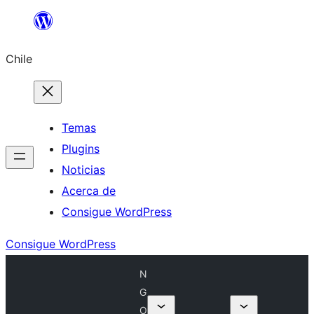
Saltar
al
Chile
contenido
Temas
Plugins
Noticias
Acerca de
Consigue WordPress
Consigue WordPress
N
G
O