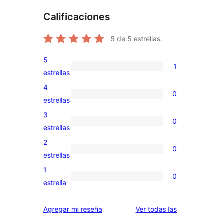
Calificaciones
5
de 5 estrellas.
5
1
1
estrellas
valoración
4
0
de
0
estrellas
5
valoraciones
3
0
estrellas
de
0
estrellas
4
valoraciones
2
0
estrellas
de
0
estrellas
3
valoraciones
1
0
estrellas
de
0
estrella
2
valoraciones
estrellas
de
reseñas
Agregar mi reseña
Ver todas las
1