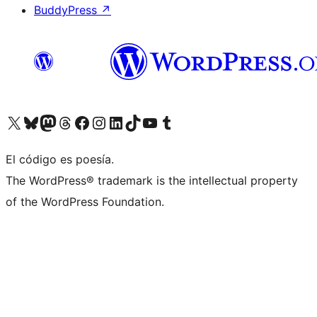
BuddyPress
↗
Visita nuestra cuenta de X (anteriormente Twitter)
Visita nuestra cuenta de Bluesky
Visita nuestra cuenta de Mastodon
Visita nuestra cuenta de Threads
Visita nuestra página de Facebook
Visita nuestra cuenta de Instagram
Visita nuestra cuenta de LinkedIn
Visita nuestra cuenta de TikTok
Visita nuestro canal de YouTube
Visita nuestra cuenta de Tumblr
El código es poesía.
The WordPress® trademark is the intellectual property
of the WordPress Foundation.