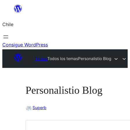
Saltar
al
Chile
contenido
Consigue WordPress
Temas
Todos los temas
Personalistio Blog
Personalistio Blog
Superb