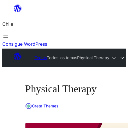
Saltar
al
Chile
contenido
Consigue WordPress
Temas
Todos los temas
Physical Therapy
Physical Therapy
Creta Themes