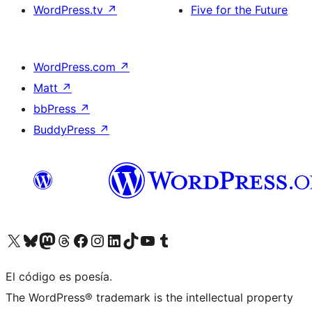
WordPress.tv
↗
Five for the Future
WordPress.com
↗
Matt
↗
bbPress
↗
BuddyPress
↗
Visita nuestra cuenta de X (anteriormente Twitter)
Visita nuestra cuenta de Bluesky
Visita nuestra cuenta de Mastodon
Visita nuestra cuenta de Threads
Visita nuestra página de Facebook
Visita nuestra cuenta de Instagram
Visita nuestra cuenta de LinkedIn
Visita nuestra cuenta de TikTok
Visita nuestro canal de YouTube
Visita nuestra cuenta de Tumblr
El código es poesía.
The WordPress® trademark is the intellectual property