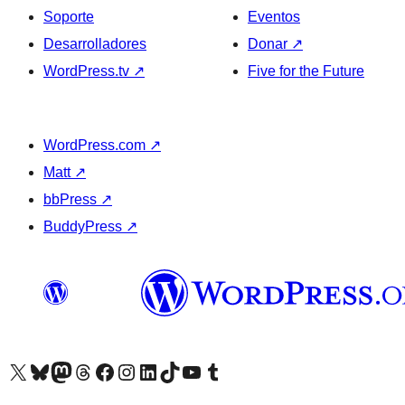
Soporte
Eventos
Desarrolladores
Donar
↗
WordPress.tv
↗
Five for the Future
WordPress.com
↗
Matt
↗
bbPress
↗
BuddyPress
↗
Visita nuestra cuenta de X (anteriormente Twitter)
Visita nuestra cuenta de Bluesky
Visita nuestra cuenta de Mastodon
Visita nuestra cuenta de Threads
Visita nuestra página de Facebook
Visita nuestra cuenta de Instagram
Visita nuestra cuenta de LinkedIn
Visita nuestra cuenta de TikTok
Visita nuestro canal de YouTube
Visita nuestra cuenta de Tumblr