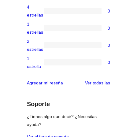
valoración
4
0
de
0
estrellas
5
valoraciones
3
0
estrellas
de
0
estrellas
4
valoraciones
2
0
estrellas
de
0
estrellas
3
valoraciones
1
0
estrellas
de
0
estrella
2
valoraciones
estrellas
de
reseñas
Agregar mi reseña
Ver todas las
1
estrellas
Soporte
¿Tienes algo que decir? ¿Necesitas
ayuda?
Ver el foro de soporte