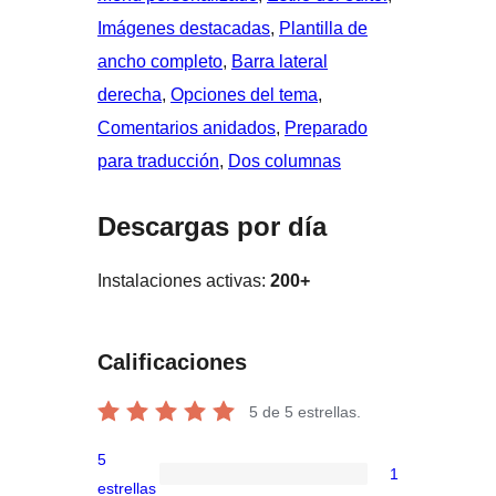
Imágenes destacadas
, 
Plantilla de
ancho completo
, 
Barra lateral
derecha
, 
Opciones del tema
, 
Comentarios anidados
, 
Preparado
para traducción
, 
Dos columnas
Descargas por día
Instalaciones activas:
200+
Calificaciones
5
de 5 estrellas.
5
1
1
estrellas