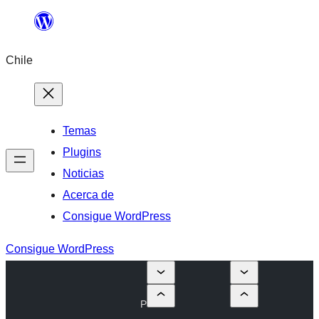
Saltar
al
Chile
contenido
Temas
Plugins
Noticias
Acerca de
Consigue WordPress
Consigue WordPress
P