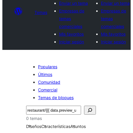
Enviar un tema
Enviar un tema
Empresas de
Empresas de
Temas
temas
temas
comerciales
comerciales
Mis favoritos
Mis favoritos
Iniciar sesión
Iniciar sesión
Populares
Últimos
Comunidad
Comercial
Temas de bloques
Buscar
0 temas
Diseños
Características
Asuntos