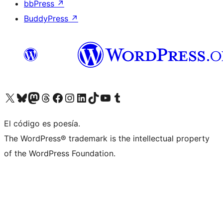
bbPress
↗
BuddyPress
↗
Visita nuestra cuenta de X (anteriormente Twitter)
Visita nuestra cuenta de Bluesky
Visita nuestra cuenta de Mastodon
Visita nuestra cuenta de Threads
Visita nuestra página de Facebook
Visita nuestra cuenta de Instagram
Visita nuestra cuenta de LinkedIn
Visita nuestra cuenta de TikTok
Visita nuestro canal de YouTube
Visita nuestra cuenta de Tumblr
El código es poesía.
The WordPress® trademark is the intellectual property
of the WordPress Foundation.