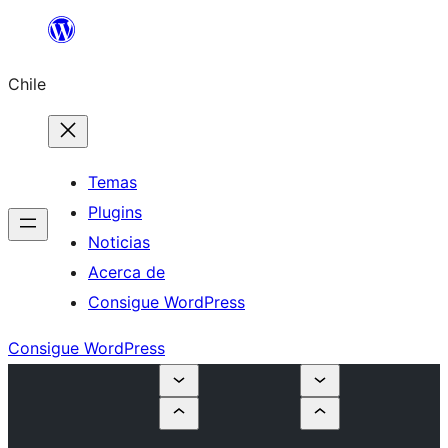
Saltar
al
Chile
contenido
Temas
Plugins
Noticias
Acerca de
Consigue WordPress
Consigue WordPress