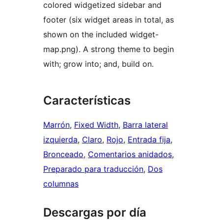
colored widgetized sidebar and
footer (six widget areas in total, as
shown on the included widget-
map.png). A strong theme to begin
with; grow into; and, build on.
Características
Marrón
, 
Fixed Width
, 
Barra lateral
izquierda
, 
Claro
, 
Rojo
, 
Entrada fija
, 
Bronceado
, 
Comentarios anidados
, 
Preparado para traducción
, 
Dos
columnas
Descargas por día