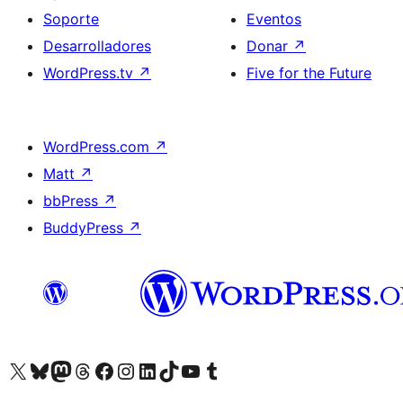
Soporte
Eventos
Desarrolladores
Donar
↗
WordPress.tv
↗
Five for the Future
WordPress.com
↗
Matt
↗
bbPress
↗
BuddyPress
↗
Visita nuestra cuenta de X (anteriormente Twitter)
Visita nuestra cuenta de Bluesky
Visita nuestra cuenta de Mastodon
Visita nuestra cuenta de Threads
Visita nuestra página de Facebook
Visita nuestra cuenta de Instagram
Visita nuestra cuenta de LinkedIn
Visita nuestra cuenta de TikTok
Visita nuestro canal de YouTube
Visita nuestra cuenta de Tumblr