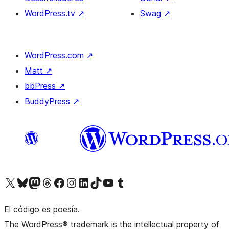
WordPress.tv
↗
Swag
↗
WordPress.com
↗
Matt
↗
bbPress
↗
BuddyPress
↗
Visita nuestra cuenta de X (anteriormente Twitter)
Visita nuestra cuenta de Bluesky
Visita nuestra cuenta de Mastodon
Visita nuestra cuenta de Threads
Visita nuestra página de Facebook
Visita nuestra cuenta de Instagram
Visita nuestra cuenta de LinkedIn
Visita nuestra cuenta de TikTok
Visita nuestro canal de YouTube
Visita nuestra cuenta de Tumblr
El código es poesía.
The WordPress® trademark is the intellectual property of