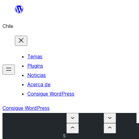
Saltar
al
Chile
contenido
Temas
Plugins
Noticias
Acerca de
Consigue WordPress
Consigue WordPress
S