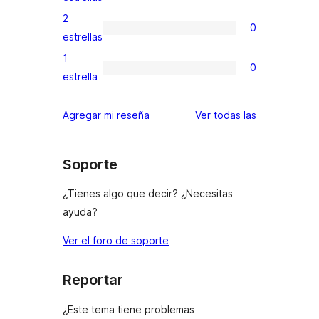
4
valoraciones
2
0
estrellas
de
0
estrellas
3
valoraciones
1
0
estrellas
de
0
estrella
2
valoraciones
estrellas
de
reseñas
Agregar mi reseña
Ver todas las
1
estrellas
Soporte
¿Tienes algo que decir? ¿Necesitas
ayuda?
Ver el foro de soporte
Reportar
¿Este tema tiene problemas