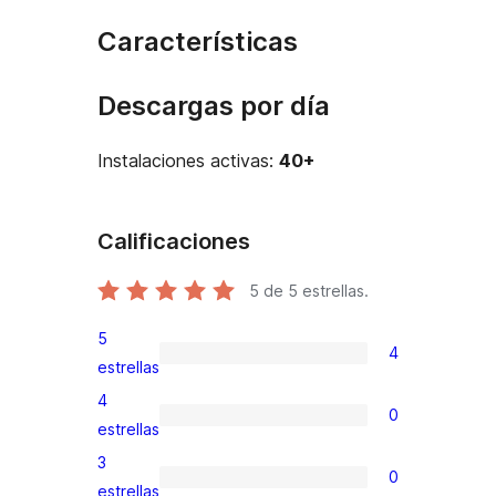
Características
Descargas por día
Instalaciones activas:
40+
Calificaciones
5
de 5 estrellas.
5
4
4
estrellas
valoraciones
4
0
de
0
estrellas
5
valoraciones
3
0
estrellas
de
0
estrellas