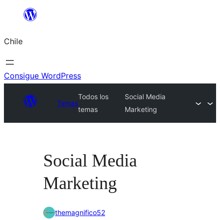
Saltar
al
Chile
contenido
Consigue WordPress
Todos los
Social Media
Temas
temas
Marketing
Social Media
Marketing
themagnifico52