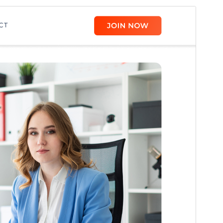
Vista Previa
Descargar
Versión
1.3
Última actualización
10 de Junio de 2026
Instalaciones activas
20+
Versión de WordPress
4.7
Versión de PHP
5.2
Página de inicio del tema