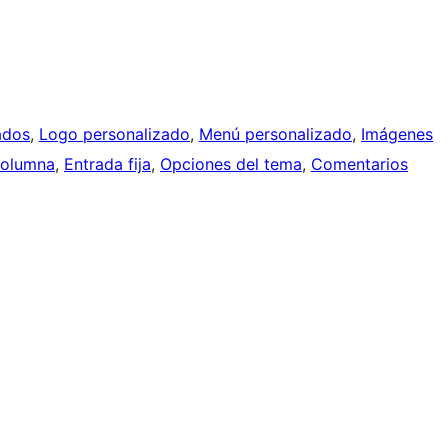
ados
, 
Logo personalizado
, 
Menú personalizado
, 
Imágenes
columna
, 
Entrada fija
, 
Opciones del tema
, 
Comentarios