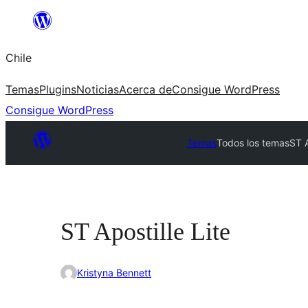
Saltar
al
Chile
contenido
Temas
Plugins
Noticias
Acerca de
Consigue WordPress
Consigue WordPress
Temas
Todos los temas
ST A
ST Apostille Lite
Kristyna Bennett