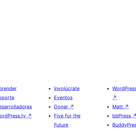
prender
Involúcrate
WordPres
oporte
Eventos
↗
esarrolladores
Donar
↗
Matt
↗
ordPress.tv
↗
Five for the
bbPress
Future
BuddyPre