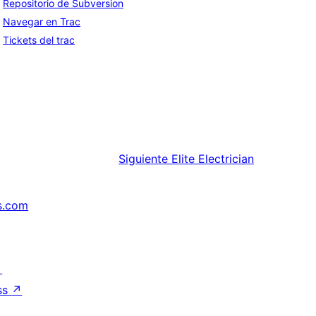
Repositorio de Subversion
Navegar en Trac
Tickets del trac
Siguiente
Elite Electrician
s.com
↗
ss
↗