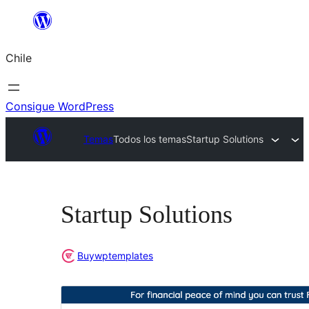
Saltar
al
Chile
contenido
Consigue WordPress
Temas
Todos los temas
Startup Solutions
Startup Solutions
Buywptemplates