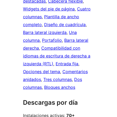
destacadas
, 
Cabecera flexible
, 
Widgets del pie de página
, 
Cuatro
columnas
, 
Plantilla de ancho
completo
, 
Diseño de cuadrícula
, 
Barra lateral izquierda
, 
Una
columna
, 
Portafolio
, 
Barra lateral
derecha
, 
Compatibilidad con
idiomas de escritura de derecha a
izquierda (RTL)
, 
Entrada fija
, 
Opciones del tema
, 
Comentarios
anidados
, 
Tres columnas
, 
Dos
columnas
, 
Bloques anchos
Descargas por día
Instalaciones activas:
70+