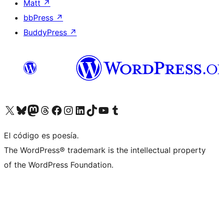
Matt
↗
bbPress
↗
BuddyPress
↗
Visita nuestra cuenta de X (anteriormente Twitter)
Visita nuestra cuenta de Bluesky
Visita nuestra cuenta de Mastodon
Visita nuestra cuenta de Threads
Visita nuestra página de Facebook
Visita nuestra cuenta de Instagram
Visita nuestra cuenta de LinkedIn
Visita nuestra cuenta de TikTok
Visita nuestro canal de YouTube
Visita nuestra cuenta de Tumblr
El código es poesía.
The WordPress® trademark is the intellectual property
of the WordPress Foundation.