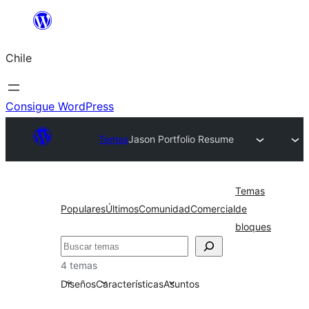
Saltar
al
Chile
contenido
Consigue WordPress
Temas
Jason Portfolio Resume
Temas
Populares
Últimos
Comunidad
Comercial
de
bloques
Buscar
4 temas
Diseños
Características
Asuntos