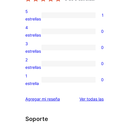
5
1
1
estrellas
valoración
4
0
de
0
estrellas
5
valoraciones
3
0
estrellas
de
0
estrellas
4
valoraciones
2
0
estrellas
de
0
estrellas
3
valoraciones
1
0
estrellas
de
0
estrella
2
valoraciones
estrellas
de
reseñas
Agregar mi reseña
Ver todas las
1
estrellas
Soporte