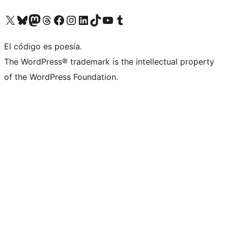
Visita nuestra cuenta de X (anteriormente Twitter)
Visita nuestra cuenta de Bluesky
Visita nuestra cuenta de Mastodon
Visita nuestra cuenta de Threads
Visita nuestra página de Facebook
Visita nuestra cuenta de Instagram
Visita nuestra cuenta de LinkedIn
Visita nuestra cuenta de TikTok
Visita nuestro canal de YouTube
Visita nuestra cuenta de Tumblr
El código es poesía.
The WordPress® trademark is the intellectual property
of the WordPress Foundation.