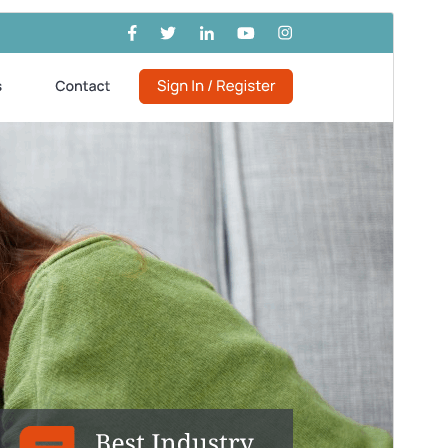
Tema comercial
Este tema es gratuito pero ofrece actualizaciones o
soporte comercial de pago.
Vista Previa
Descargar
Este es un subtema de
eLearning
Education
.
Versión
5.6.2
Última actualización
18 de Julio de 2026
Instalaciones activas
100+
Versión de WordPress
5.0
Versión de PHP
5.6
Página de inicio del tema