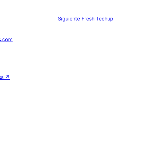
Siguiente
Fresh Techup
s.com
↗
ss
↗