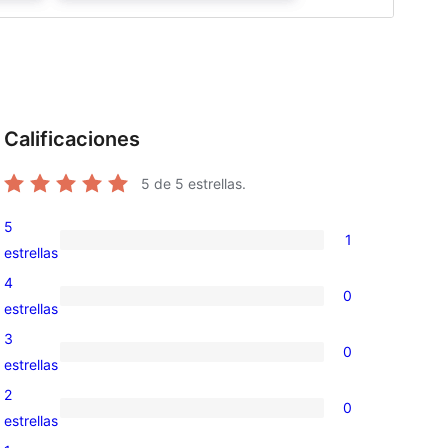
Calificaciones
5
de 5 estrellas.
5
1
1
estrellas
valoración
4
0
de
0
estrellas
5
valoraciones
3
0
estrellas
de
0
estrellas
4
valoraciones
2
0
estrellas
de
0
estrellas
3
valoraciones