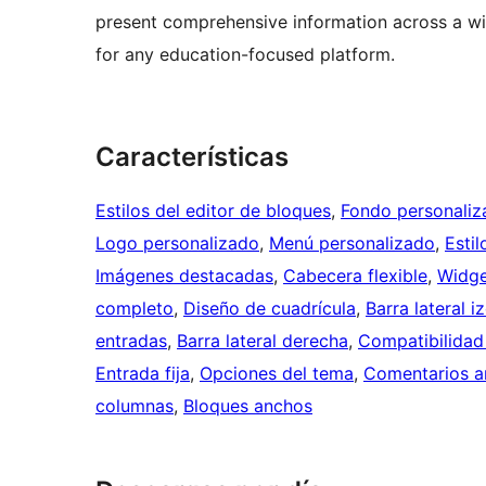
present comprehensive information across a wid
for any education-focused platform.
Características
Estilos del editor de bloques
, 
Fondo personaliz
Logo personalizado
, 
Menú personalizado
, 
Estil
Imágenes destacadas
, 
Cabecera flexible
, 
Widge
completo
, 
Diseño de cuadrícula
, 
Barra lateral i
entradas
, 
Barra lateral derecha
, 
Compatibilidad 
Entrada fija
, 
Opciones del tema
, 
Comentarios a
columnas
, 
Bloques anchos