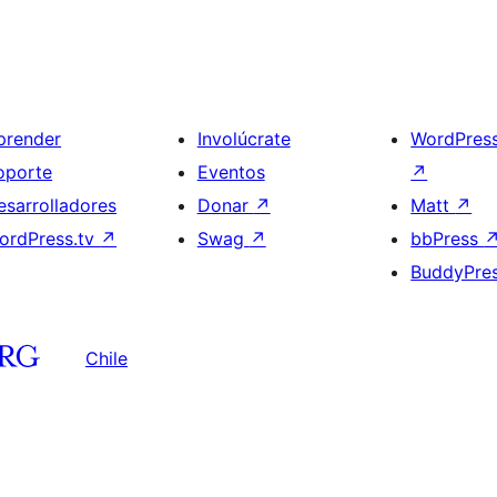
prender
Involúcrate
WordPres
oporte
Eventos
↗
esarrolladores
Donar
↗
Matt
↗
ordPress.tv
↗
Swag
↗
bbPress
BuddyPre
Chile