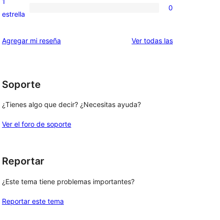
1
0
estrellas
de
0
estrella
2
valoraciones
estrellas
de
reseñas
Agregar mi reseña
Ver todas las
1
estrellas
Soporte
¿Tienes algo que decir? ¿Necesitas ayuda?
Ver el foro de soporte
Reportar
¿Este tema tiene problemas importantes?
Reportar este tema