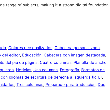
e range of subjects, making it a strong digital foundation
ado
, 
Colores personalizados
, 
Cabecera personalizada
, 
o del editor
, 
Educación
, 
Cabecera con imagen destacada
, 
ts del pie de página
, 
Cuatro columnas
, 
Plantilla de ancho
zquierda
, 
Noticias
, 
Una columna
, 
Fotografía
, 
Formatos de
con idiomas de escritura de derecha a izquierda (RTL)
, 
nidados
, 
Tres columnas
, 
Preparado para traducción
, 
Dos