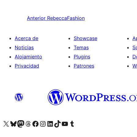
Anterior
RebeccaFashion
Acerca de
Showcase
A
Noticias
Temas
S
Alojamiento
Plugins
D
Privacidad
Patrones
W
Visita nuestra cuenta de X (anteriormente Twitter)
Visita nuestra cuenta de Bluesky
Visita nuestra cuenta de Mastodon
Visita nuestra cuenta de Threads
Visita nuestra página de Facebook
Visita nuestra cuenta de Instagram
Visita nuestra cuenta de LinkedIn
Visita nuestra cuenta de TikTok
Visita nuestro canal de YouTube
Visita nuestra cuenta de Tumblr