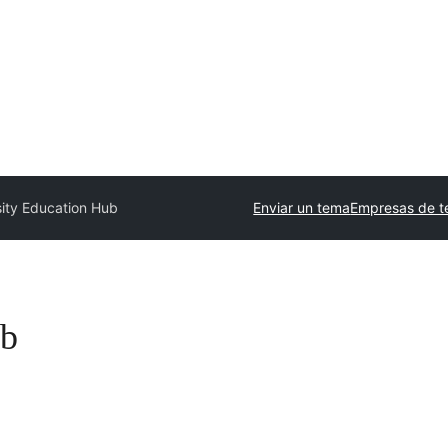
sity Education Hub
Enviar un tema
Empresas de t
ub