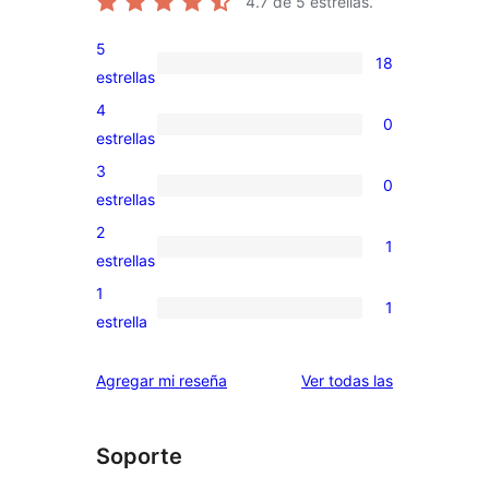
4.7
de 5 estrellas.
5
18
18
estrellas
valoraciones
4
0
de
0
estrellas
5
valoraciones
3
0
estrellas
de
0
estrellas
4
valoraciones
2
1
estrellas
de
1
estrellas
3
valoración
1
1
estrellas
de
1
estrella
2
valoración
estrellas
de
reseñas
Agregar mi reseña
Ver todas las
1
estrellas
Soporte