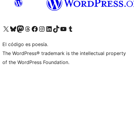
Visita nuestra cuenta de X (anteriormente Twitter)
Visita nuestra cuenta de Bluesky
Visita nuestra cuenta de Mastodon
Visita nuestra cuenta de Threads
Visita nuestra página de Facebook
Visita nuestra cuenta de Instagram
Visita nuestra cuenta de LinkedIn
Visita nuestra cuenta de TikTok
Visita nuestro canal de YouTube
Visita nuestra cuenta de Tumblr
El código es poesía.
The WordPress® trademark is the intellectual property
of the WordPress Foundation.